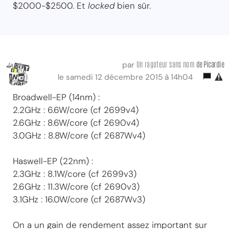
$2000-$2500. Et
locked
bien sûr.
Un ragoteur sans nom
de Picardie
par
le samedi 12 décembre 2015 à 14h04
Broadwell-EP (14nm) :
2.2GHz : 6.6W/core (cf 2699v4)
2.6GHz : 8.6W/core (cf 2690v4)
3.0GHz : 8.8W/core (cf 2687Wv4)
Haswell-EP (22nm) :
2.3GHz : 8.1W/core (cf 2699v3)
2.6GHz : 11.3W/core (cf 2690v3)
3.1GHz : 16.0W/core (cf 2687Wv3)
On a un gain de rendement assez important sur