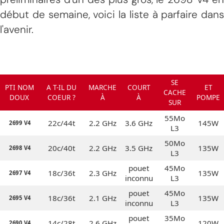
début de semaine, voici la liste à parfaire dans
l'avenir.
SE
PTI NOM
A T-IL DU
MARCHE
COURT
ET
CACHE
DOUX
COEUR ?
À
À
POMPE
SUR
55Mo
22c/44t
2.2 GHz
3.6 GHz
145W
2699 V4
L3
50Mo
20c/40t
2.2 GHz
3.5 GHz
135W
2698 V4
L3
pouet
45Mo
18c/36t
2.3 GHz
135W
2697 V4
inconnu
L3
pouet
45Mo
18c/36t
2.1 GHz
135W
2695 V4
inconnu
L3
pouet
35Mo
14c/28t
2.6 GHz
120W
2690 V4