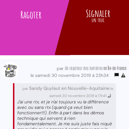
Signaler
Ragoter
un truc
Un ragoteur des lumières
en Île-de-France
par
le samedi 30 novembre 2019 à 23h34
Sandy Quylaut en Nouvelle-Aquitaine
par
le
samedi 30 novembre 2019 à 17h41
J'ai une rtx, et je n'ai toujours vu la différence
avec ou sans rtx (quand ça veut bien
fonctionner!!!). Enfin à part dans les démos
technique qui servent à rien
fondamentalement. Je me suis juste fais niqué