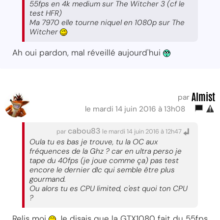
55fps en 4k medium sur The Witcher 3 (cf le
test HFR)
Ma 7970 elle tourne niquel en 1080p sur The
Witcher
Ah oui pardon, mal réveillé aujourd'hui
Almist
par
le mardi 14 juin 2016 à 13h08
cabou83
par
le mardi 14 juin 2016 à 12h47
Oula tu es bas je trouve, tu la OC aux
fréquences de la Ghz ? car en ultra perso je
tape du 40fps (je joue comme ça) pas test
encore le dernier dlc qui semble être plus
gourmand.
Ou alors tu es CPU limited, c'est quoi ton CPU
?
Relis moi
Je disais que la GTX1080 fait du 55fps