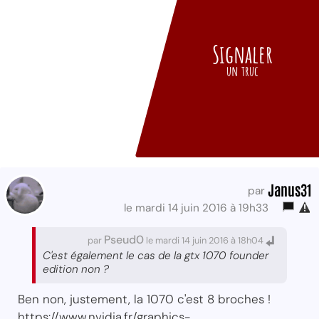
Signaler
un truc
Janus31
par
le mardi 14 juin 2016 à 19h33
Pseud0
par
le mardi 14 juin 2016 à 18h04
C'est également le cas de la gtx 1070 founder
edition non ?
Ben non, justement, la 1070 c'est 8 broches !
https://www.nvidia.fr/graphics-