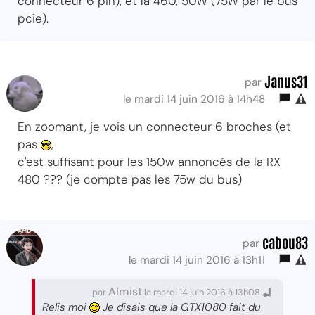
connecteur 6 pin), et la 460, 50W (75W par le bus
pcie).
Janus31
par
le mardi 14 juin 2016 à 14h48
En zoomant, je vois un connecteur 6 broches (et
pas
,
c'est suffisant pour les 150w annoncés de la RX
480 ??? (je compte pas les 75w du bus)
cabou83
par
le mardi 14 juin 2016 à 13h11
Almist
par
le mardi 14 juin 2016 à 13h08
Relis moi
Je disais que la GTX1080 fait du