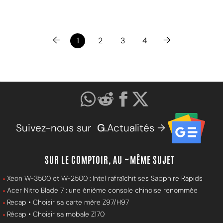
←
→
1
2
3
4
Suivez-nous sur
G
.Actualités →
SUR LE COMPTOIR, AU ~MÊME SUJET
Xeon W-3500 et W-2500 : Intel rafraîchit ses Sapphire Rapids
Acer Nitro Blade 7 : une énième console chinoise renommée
Recap • Choisir sa carte mère Z97/H97
Récap • Choisir sa mobale Z170