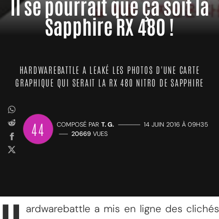
Il se pourrait que ça soit la
Sapphire RX 480 !
HARDWAREBATTLE A LEAKÉ LES PHOTOS D'UNE CARTE
GRAPHIQUE QUI SERAIT LA RX 480 NITRO DE SAPPHIRE
44
COMPOSÉ PAR
T. G.
—————
14 JUIN 2016 À 09H35
——
20669
VUES
ardwarebattle a mis en ligne des clichés