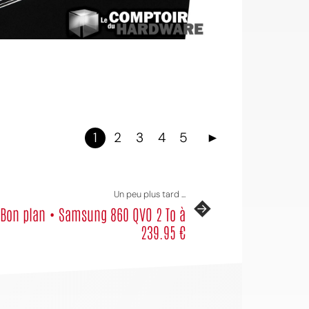
1
2
3
4
5
►
Un peu plus tard ...
Bon plan • Samsung 860 QVO 2 To à
239.95 €