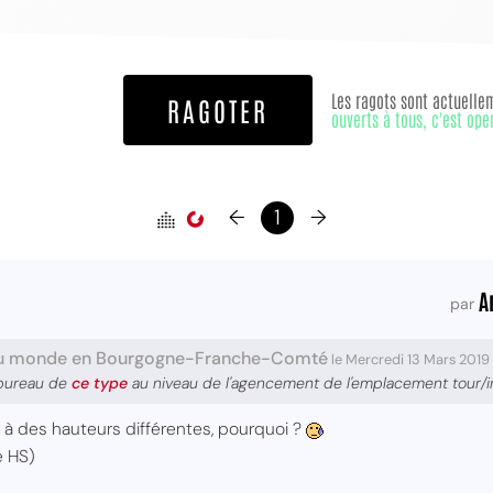
Les ragots sont actuelle
RAGOTER
ouverts à tous, c'est ope
←
1
→
MPT
A
par
u monde en Bourgogne-Franche-Comté
le Mercredi 13 Mars 2019
 bureau de
ce type
au niveau de l'agencement de l'emplacement tour/
ier à des hauteurs différentes, pourquoi ?
e HS)