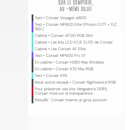
SUR LE COMPTOIR,
AU ~MÊME SUJET
Test • Corsair Voyager a1600
Test • Corsair MP600 Elite (Phison E27T + TLC
162L)
Cabine • Corsair AF120 RGB Slim
Cabine • Les kits LCD iCUE ELITE de Corsair
Cabine • Les Corsair AF Elite
Test • Corsair MP600 Pro XT
En cabine • Corsair HS80 Max Wireless
En cabine • Corsair K70 Max RGB
Test • Corsair A115
Nous avons essayé • Corsair Nightsword RGB
Pour préserver ses kits Vengeance DDR5,
Corsair mise sur la transparence
Kiboufki : Corsair miame un gros poisson