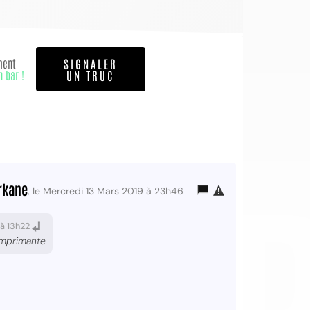
ment
SIGNALER
n bar !
UN TRUC
OI
rkane
, le Mercredi 13 Mars 2019 à 23h46
 à 13h22
imprimante