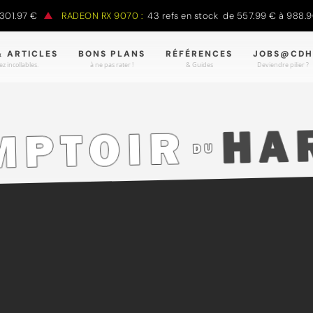
97 €
RADEON RX 9070 :
43 refs en stock de 557.99 € à 988.90 €
& ARTICLES
BONS PLANS
RÉFÉRENCES
JOBS@CDH
z incollables.
à ne pas rater !
& Guides
Deviendre pilier ?