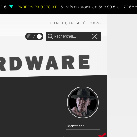
RADEON RX 9070 XT :
61 refs en stock de 593.99 € à 970.68 €
SAMEDI, 08 AOÛT 2026
A
identifiant
identifiant