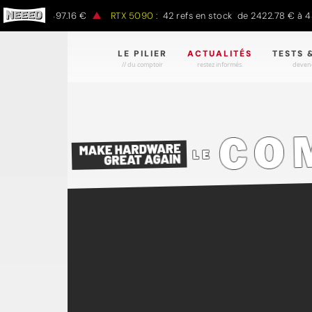
0 € à 1497.16 €
RTX 5090 :
42 refs en stock de 2422.78 € à 4301.
LE PILIER
ACTUALITÉS
TESTS 
// du comptoir
restez informés.
devene