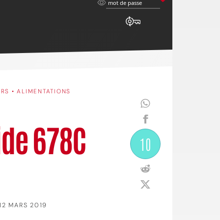
mot
mot de passe
de
passe
ERS • ALIMENTATIONS
bide 678C
10
12 MARS 2019