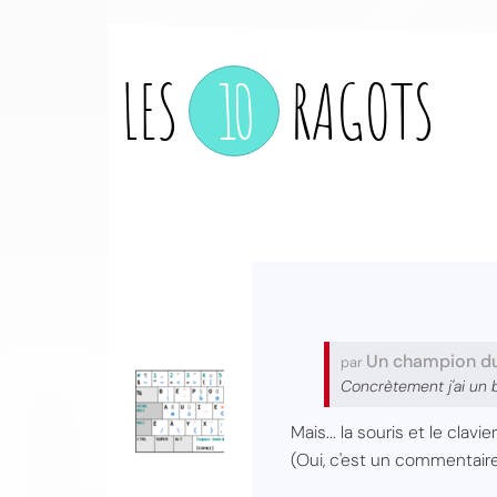
LES
10
RAGOTS
CO
Un champion d
par
Concrètement j'ai un
Mais... la souris et le clav
(Oui, c'est un commentair