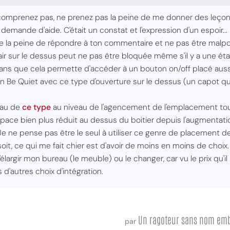
 comprenez pas, ne prenez pas la peine de me donner des leçon
demande d'aide. C'était un constat et l'expression d'un espoir...
la peine de répondre à ton commentaire et ne pas être malpol
d'air sur le dessus peut ne pas être bloquée même s'il y a une é
 sans que cela permette d'accéder à un bouton on/off placé aus
 un Be Quiet avec ce type d'ouverture sur le dessus (un capot qui
eau de
ce type
au niveau de l'agencement de l'emplacement tour
pace bien plus réduit au dessus du boitier depuis l'augmentatio
 ne pense pas être le seul à utiliser ce genre de placement de t
oit, ce qui me fait chier est d'avoir de moins en moins de choix.
largir mon bureau (le meuble) ou le changer, car vu le prix qu'il
s d'autres choix d'intégration.
Un ragoteur sans nom em
par