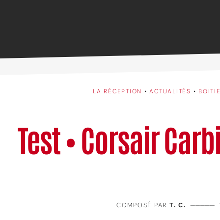
LA RÉCEPTION
•
ACTUALITÉS
•
BOITI
Test • Corsair Car
COMPOSÉ PAR
T. C.
—————