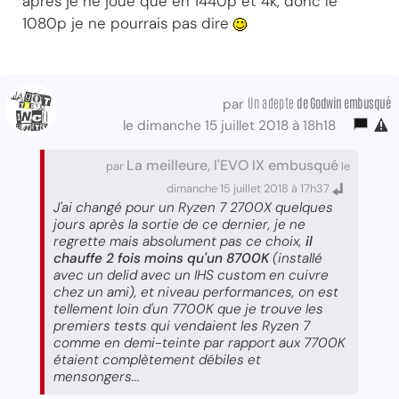
apres je ne joue que en 1440p et 4k, donc le
1080p je ne pourrais pas dire
Un adepte
de Godwin embusqué
par
le dimanche 15 juillet 2018 à 18h18
La meilleure, l'EVO IX embusqué
par
le
dimanche 15 juillet 2018 à 17h37
J'ai changé pour un Ryzen 7 2700X quelques
jours après la sortie de ce dernier, je ne
regrette mais absolument pas ce choix,
il
chauffe 2 fois moins qu'un 8700K
(installé
avec un delid avec un IHS custom en cuivre
chez un ami), et niveau performances, on est
tellement loin d'un 7700K que je trouve les
premiers tests qui vendaient les Ryzen 7
comme en demi-teinte par rapport aux 7700K
étaient complètement débiles et
mensongers...