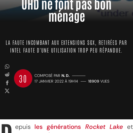
UHD ne font pas bon
ménage
LA FAUTE INCOMBANT AUX EXTENSIONS SGX, RETIRÉES PAR
INTEL FAUTE D'UNE UTILISATION TROP PEU RÉPANDUE.
30
COMPOSÉ PAR
N. D.
—————
17 JANVIER 2022 À 19H14
——
18909
VUES
epuis
les générations
Rocket Lake
e