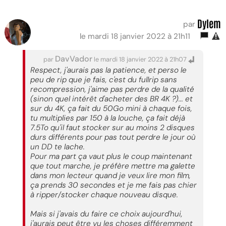
Dylem
par
le mardi 18 janvier 2022 à 21h11
DavVador
par
le mardi 18 janvier 2022 à 21h07
Respect, j'aurais pas la patience, et perso le
peu de rip que je fais, c'est du fullrip sans
recompression, j'aime pas perdre de la qualité
(sinon quel intérêt d'acheter des BR 4K ?)... et
sur du 4K, ça fait du 50Go mini à chaque fois,
tu multiplies par 150 à la louche, ça fait déjà
7.5To qu'il faut stocker sur au moins 2 disques
durs différents pour pas tout perdre le jour où
un DD te lache.
Pour ma part ça vaut plus le coup maintenant
que tout marche, je préfère mettre ma galette
dans mon lecteur quand je veux lire mon film,
ça prends 30 secondes et je me fais pas chier
à ripper/stocker chaque nouveau disque.
Mais si j'avais du faire ce choix aujourd'hui,
j'aurais peut être vu les choses différemment