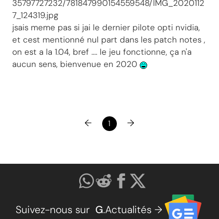
35797727232/781847990154559548/IMG_2020112
7_124319.jpg
jsais meme pas si jai le dernier pilote opti nvidia,
et cest mentionné nul part dans les patch notes ,
on est a la 1.04, bref .... le jeu fonctionne, ça n'a
aucun sens, bienvenue en 2020
←
→
1
Suivez-nous sur
G
.Actualités →