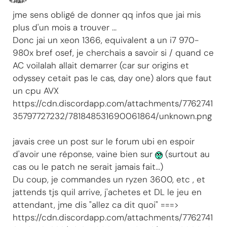
jme sens obligé de donner qq infos que jai mis
plus d'un mois a trouver ...
Donc jai un xeon 1366, equivalent a un i7 970-
980x bref osef, je cherchais a savoir si / quand ce
AC voilalah allait demarrer (car sur origins et
odyssey cetait pas le cas, day one) alors que faut
un cpu AVX
https://cdn.discordapp.com/attachments/7762741
35797727232/781848531690061864/unknown.png
javais cree un post sur le forum ubi en espoir
d'avoir une réponse, vaine bien sur
(surtout au
cas ou le patch ne serait jamais fait...)
Du coup, je commandes un ryzen 3600, etc , et
jattends tjs quil arrive, j'achetes et DL le jeu en
attendant, jme dis "allez ca dit quoi" ===>
https://cdn.discordapp.com/attachments/7762741