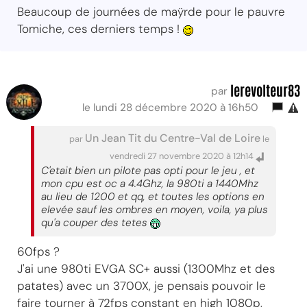
Beaucoup de journées de maÿrde pour le pauvre
Tomiche, ces derniers temps !
lerevolteur83
par
le lundi 28 décembre 2020 à 16h50
Un Jean Tit du Centre-Val de Loire
par
le
vendredi 27 novembre 2020 à 12h14
C'etait bien un pilote pas opti pour le jeu , et
mon cpu est oc a 4.4Ghz, la 980ti a 1440Mhz
au lieu de 1200 et qq, et toutes les options en
elevée sauf les ombres en moyen, voila, ya plus
qu'a couper des tetes
60fps ?
J'ai une 980ti EVGA SC+ aussi (1300Mhz et des
patates) avec un 3700X, je pensais pouvoir le
faire tourner à 72fps constant en high 1080p,