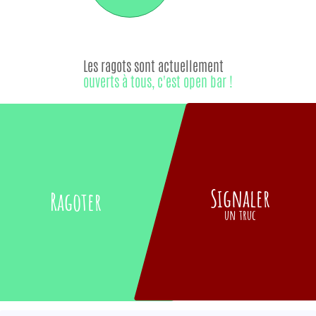
Les ragots sont actuellement
ouverts à tous, c'est open bar !
Signaler
Ragoter
un truc