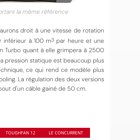
portant la même référence
urons droit à une vitesse de rotation
3
 inférieur à 100 m
par heure et une
on Turbo quant à elle grimpera à 2500
 La pression statique est beaucoup plus
echnique, ce qui rend ce modèle plus
oling. La régulation des deux versions
bout d'un câble gainé de 50 cm.
TOUGHFAN 12
LE CONCURRENT