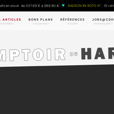
 stock de 557.99 € à 988.90 €
RADEON RX 9070 XT :
61 refs en s
& ARTICLES
BONS PLANS
RÉFÉRENCES
JOBS@CDH
z incollables.
à ne pas rater !
& Guides
Deviendre pilier ?