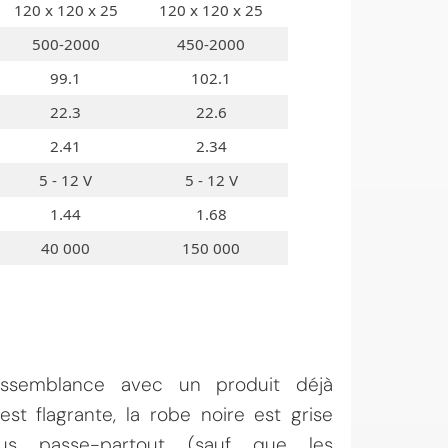
120 x 120 x 25
120 x 120 x 25
500-2000
450-2000
99.1
102.1
22.3
22.6
2.41
2.34
5 - 12 V
5 - 12 V
1.44
1.68
40 000
150 000
essemblance avec un produit déjà
 est flagrante, la robe noire est grise
us passe-partout (sauf que les