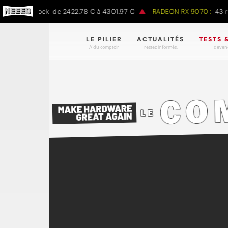
 en stock de 2422.78 € à 4301.97 €
RADEON RX 9070 :
43 refs en
LE PILIER
ACTUALITÉS
TESTS 
// du comptoir
restez informés.
devene