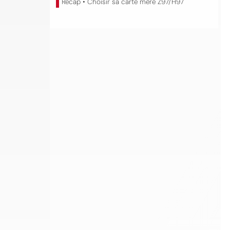
Recap • Choisir sa carte mère Z97/H97