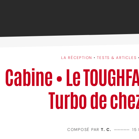
LA RÉCEPTION
•
TESTS & ARTICLES
Cabine • Le TOUGHFA
Turbo de chez
COMPOSÉ PAR
T. C.
—————
15