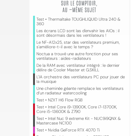
SUR LE COMPTOIR,
AU ~MÊME SUJET
Test • Thermaltake TOUGHLIQUID Ultra 240 &
360
Les écrans LCD sont las d'envahir les AIOs : il
sont désormais dans les ventilateurs !
Le NF-A12x25, star des ventilateurs premium,
s'améliore-t-il avec le temps ?
Noctua a trouvé une autre fonction pour ses
ventilateurs : aides-radiateurs
De la RAM avec ventilateur intégré : le dernier
délire de Cooler Master et G.SKILL
L'IA orchestre des ventilateurs PC pour jouer de
la musique
Une cheminée géante remplace les ventilateurs
d’un radiateur watercooling
Test • NZXT H6 Flow RGB
Test • Intel Core i9-13900K, Core i7-13700K,
Core i5-13600K & Z790
Test • Intel Nuc 9 extreme Kit - NUC9i9QNX &
Mastercase NC100
Test • Nvidia GeForce RTX 4070 Ti