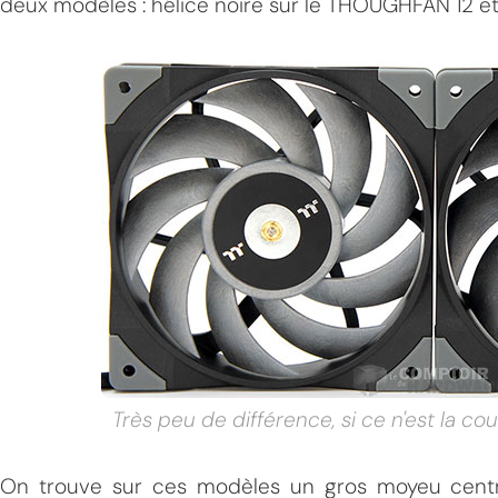
deux modèles : hélice noire sur le THOUGHFAN 12 et
MPT
Très peu de différence, si ce n'est la co
On trouve sur ces modèles un gros moyeu centra