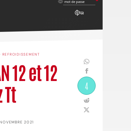
mot
mot de passe
de
passe
•
REFROIDISSEMENT
N 12 et 12
4
 Tt
 NOVEMBRE 2021