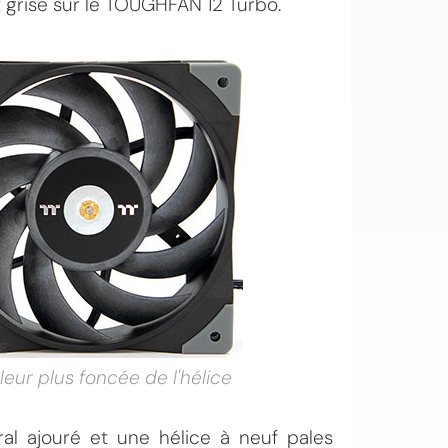
 grise sur le TOUGHFAN 12 Turbo.
OI
uleur plus foncée de l'hélice
l ajouré et une hélice à neuf pales