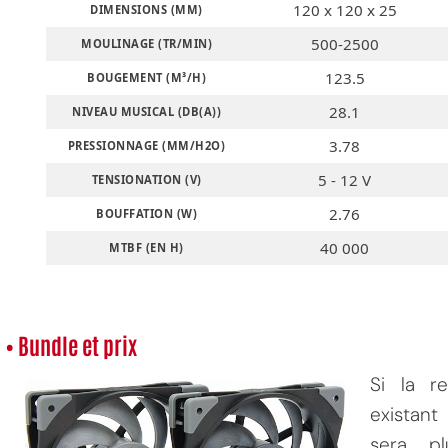
120 x 120 x 25
DIMENSIONS (MM)
500-2500
MOULINAGE (TR/MIN)
123.5
BOUGEMENT (M³/H)
28.1
NIVEAU MUSICAL (DB(A))
3.78
PRESSIONNAGE (MM/H2O)
5 - 12 V
TENSIONATION (V)
2.76
BOUFFATION (W)
40 000
MTBF (EN H)
• Bundle et prix
Si la r
existant
sera pl