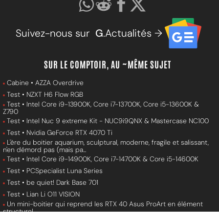
Suivez-nous sur
G
.Actualités →
SUR LE COMPTOIR, AU ~MÊME SUJET
Cabine • AZZA Overdrive
Test • NZXT H6 Flow RGB
Test • Intel Core i9-13900K, Core i7-13700K, Core i5-13600K &
Z790
Test • Intel Nuc 9 extreme Kit - NUC9i9QNX & Mastercase NC100
Test • Nvidia GeForce RTX 4070 Ti
L'ère du boitier aquarium, sculptural, moderne, fragile et salissant,
n'en démord pas (mais pa...
Test • Intel Core i9-14900K, Core i7-14700K & Core i5-14600K
Test • PCSpecialist Luna Series
Test • be quiet! Dark Base 701
Test • Lian Li O11 VISION
Un mini-boitier qui reprend les RTX 40 Asus ProArt en élément
structurel