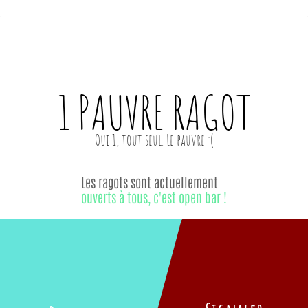
1 PAUVRE
RAGOT
Les ragots sont actuellement
ouverts à tous, c'est open bar !