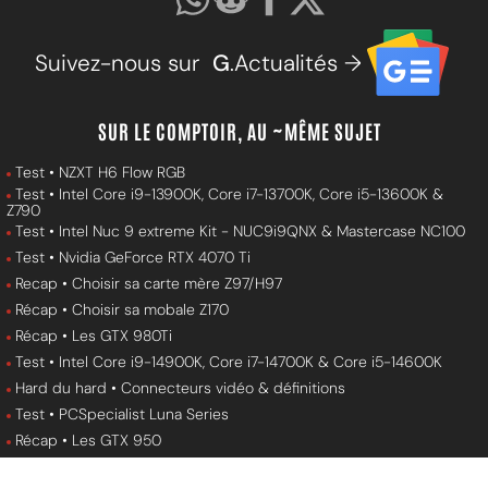
Suivez-nous sur
G
.Actualités →
SUR LE COMPTOIR, AU ~MÊME SUJET
Test • NZXT H6 Flow RGB
Test • Intel Core i9-13900K, Core i7-13700K, Core i5-13600K &
Z790
Test • Intel Nuc 9 extreme Kit - NUC9i9QNX & Mastercase NC100
Test • Nvidia GeForce RTX 4070 Ti
Recap • Choisir sa carte mère Z97/H97
Récap • Choisir sa mobale Z170
Récap • Les GTX 980Ti
Test • Intel Core i9-14900K, Core i7-14700K & Core i5-14600K
Hard du hard • Connecteurs vidéo & définitions
Test • PCSpecialist Luna Series
Récap • Les GTX 950
Recap • Choisir sa carte mère X99