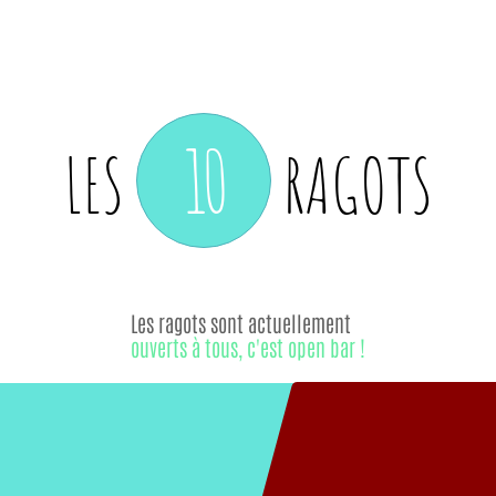
10
LES
RAGOTS
Les ragots sont actuellement
ouverts à tous, c'est open bar !