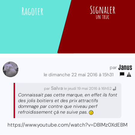
Signaler
Ragoter
un truc
Janus
par
le dimanche 22 mai 2016 à 15h31
Salva
par
le jeudi 19 mai 2016 à 16h52
Connaissait pas cette marque, en effet ils font
des jolis boitiers et des prix attractifs
dommage par contre que niveau perf
refroidissement çà ne suive pas.
https://www.youtube.com/watch?v=DBlMz0XdEBM