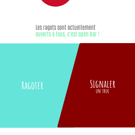
Les ragots sont actuellement
ouverts à tous, c'est open bar !
Signaler
Ragoter
un truc