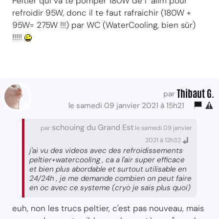
Peltier qui va te pomper 180W de l ´alim pour
refroidir 95W, donc il te faut rafraichir (180W +
95W= 275W !!!) par WC (WaterCooling, bien sûr)
!!!!!
Thibaut G.
par
le samedi 09 janvier 2021 à 15h21
schouing du Grand Est
par
le samedi 09 janvier
2021 à 12h32
j'ai vu des videos avec des refroidissements
peltier+watercooling , ca a l'air super efficace
et bien plus abordable et surtout utilisable en
24/24h , je me demande combien on peut faire
en oc avec ce systeme (cryo je sais plus quoi)
euh, non les trucs peltier, c'est pas nouveau, mais