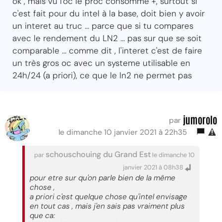
ok , mais vu l'oc le proc consomme +, surtout si
c'est fait pour du intel à la base, doit bien y avoir
un interet au truc ... parce que si tu compares
avec le rendement du LN2 ... pas sur que se soit
comparable ... comme dit , l'interet c'est de faire
un très gros oc avec un systeme utilisable en
24h/24 (a priori), ce que le ln2 ne permet pas
jumorolo
par
le dimanche 10 janvier 2021 à 22h35
schouschouing du Grand Est
par
le dimanche 10
janvier 2021 à 08h38
pour etre sur qu'on parle bien de la même
chose ,
a priori c'est quelque chose qu'intel envisage
en tout cas , mais j'en sais pas vraiment plus
que ca: