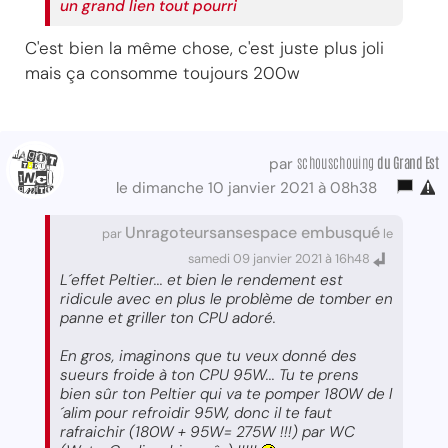
un grand lien tout pourri
C'est bien la même chose, c'est juste plus joli
mais ça consomme toujours 200w
schouschouing
du Grand Est
par
le dimanche 10 janvier 2021 à 08h38
Unragoteursansespace embusqué
par
le
samedi 09 janvier 2021 à 16h48
L´effet Peltier... et bien le rendement est
ridicule avec en plus le problème de tomber en
panne et griller ton CPU adoré.
En gros, imaginons que tu veux donné des
sueurs froide à ton CPU 95W... Tu te prens
bien sûr ton Peltier qui va te pomper 180W de l
´alim pour refroidir 95W, donc il te faut
rafraichir (180W + 95W= 275W !!!) par WC