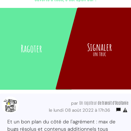
Signaler
Ragoter
un truc
Un ragoteur
de transit d'Occitanie
par
le lundi 08 août 2022 à 17h36
Et un bon plan du côté de l'agrément : max de
bugs résolus et contenus additionnels tous