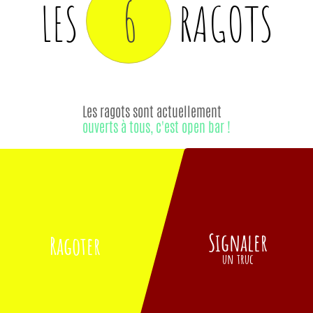
6
LES
RAGOTS
Les ragots sont actuellement
ouverts à tous, c'est open bar !
Signaler
Ragoter
un truc