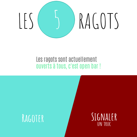
5
LES
RAGOTS
Les ragots sont actuellement
ouverts à tous, c'est open bar !
Signaler
Ragoter
un truc