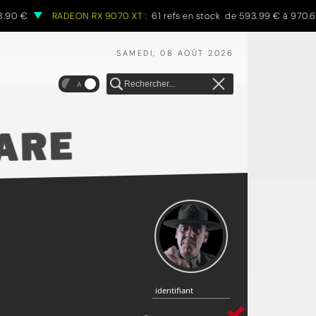
 €
RADEON RX 9070 XT :
61 refs en stock de 593.99 € à 970.68 €
SAMEDI, 08 AOÛT 2026
A
identifiant
identifiant