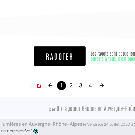
Les ragots sont actuelle
RAGOTER
ouverts à tous, c'est ope
MPT
←
1
2
3
4
→
Un ragoteur Gaulois en Auvergne-Rhô
par
s lumières en Auvergne-Rhône-Alpes
le Vendredi 24 Juillet 2020 à
o en perspective?