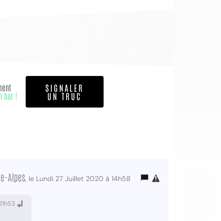
ment
SIGNALER
n bar !
UN TRUC
OI
ne-Alpes
, le Lundi 27 Juillet 2020 à 14h58
 21h53