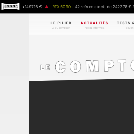
7.00 € à 1497.16 €
RTX 5090 :
42 refs en stock de 2422.78 € à 43
LE PILIER
ACTUALITÉS
TESTS 
// du comptoir
restez informés.
devene