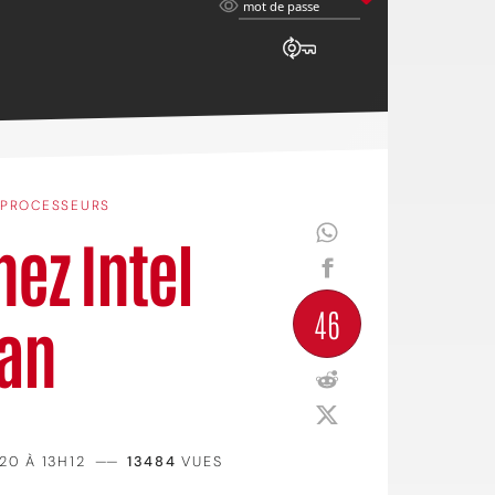
mot
mot de passe
de
passe
PROCESSEURS
ez Intel
46
 an
20 À 13H12
——
13484
VUES