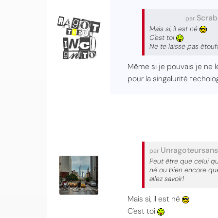
Scrab
par
Mais si, il est né
C'est toi
Ne te laisse pas étou
Même si je pouvais je ne l
pour la singalurité techol
Unragoteursan
par
Peut être que celui q
né ou bien encore que
allez savoir!
Mais si, il est né
C'est toi