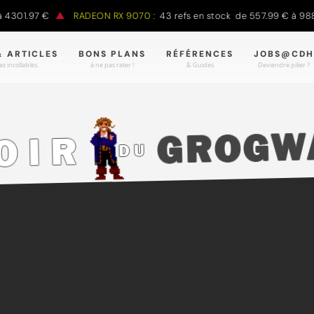
01.97 €
RADEON RX 9070 :
43 refs en stock de 557.99 € à 988.90
& ARTICLES
BONS PLANS
RÉFÉRENCES
JOBS@CDH
z incollables.
à ne pas rater !
& Guides
Deviendre pilier ?