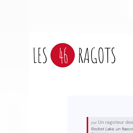
LES
46
RAGOTS
CO
Un ragoteur de
par
Rocket Lake, un fiasc