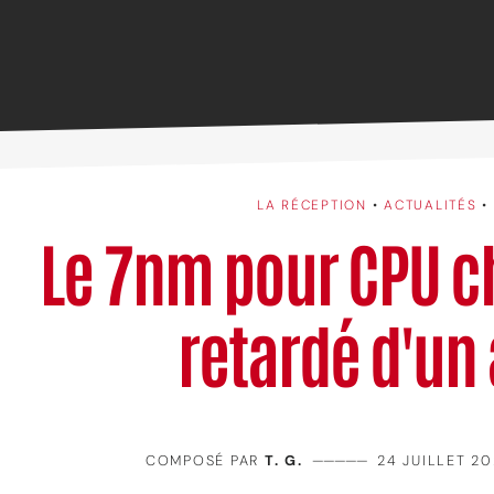
LA RÉCEPTION
•
ACTUALITÉS
•
Le 7nm pour CPU ch
retardé d'un
COMPOSÉ PAR
T. G.
—————
24 JUILLET 20