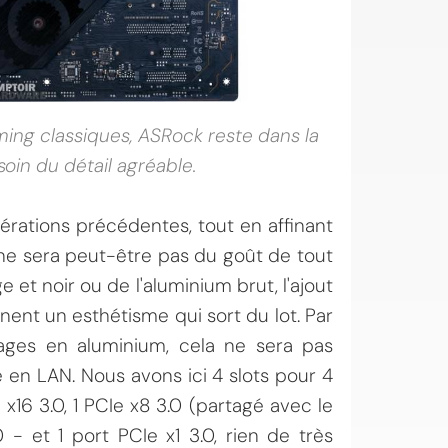
ing classiques, ASRock reste dans la
soin du détail agréable.
érations précédentes, tout en affinant
a ne sera peut-être pas du goût de tout
t noir ou de l'aluminium brut, l'ajout
nt un esthétisme qui sort du lot. Par
ages en aluminium, cela ne sera pas
 en LAN. Nous avons ici 4 slots pour 4
x16 3.0, 1 PCIe x8 3.0 (partagé avec le
 - et 1 port PCIe x1 3.0, rien de très