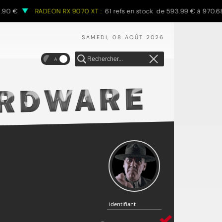
RADEON RX 9070 XT :
61 refs en stock de 593.99 € à 970.68 €
SAMEDI, 08 AOÛT 2026
A
identifiant
identifiant