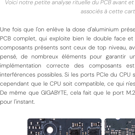
Voici notre petite analyse rituelle du PCB avant et
associés à cette car
Une fois que l'on enlève la dose d'aluminium prés
PCB complet, qui exploite bien le double face et 
composants présents sont ceux de top niveau, av
pensé, de nombreux éléments pour garantir un
implémentation correcte des composants es
interférences possibles. Si les ports PCIe du CPU s
cependant que le CPU soit compatible, ce qui n'es
De même que GIGABYTE, cela fait que le port M.2
pour l'instant.