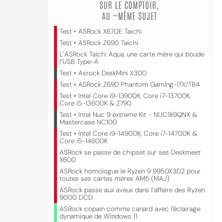
SUR LE COMPTOIR,
AU ~MÊME SUJET
Test • ASRock X670E Taichi
Test • ASRock Z690 Taichi
L’ASRock Taichi Aqua, une carte mère qui boude
l’USB Type-A
Test • Asrock DeskMini X300
Test • ASRock Z690 Phantom Gaming-ITX/TB4
Test • Intel Core i9-13900K, Core i7-13700K,
Core i5-13600K & Z790
Test • Intel Nuc 9 extreme Kit - NUC9i9QNX &
Mastercase NC100
Test • Intel Core i9-14900K, Core i7-14700K &
Core i5-14600K
ASRock se passe de chipset sur ses Deskmeet
X600
ASRock homologue le Ryzen 9 9950X3D2 pour
toutes ses cartes mères AM5 (MAJ)
ASRock passe aux aveux dans l’affaire des Ryzen
9000 DCD
ASRock copain comme canard avec l'éclairage
dynamique de Windows 11