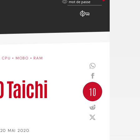
mot
mot de passe
de
passe
•
CPU • MOBO • RAM
0 Taichi
10
20 MAI 2020