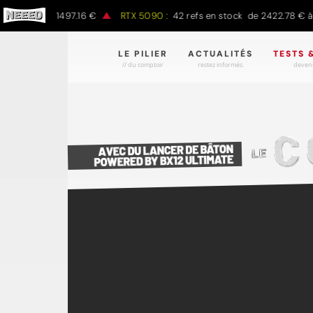
 € à 1497.16 €
RTX 5090 :
42 refs en stock de 2422.78 € à 4301.9
LE PILIER
ACTUALITÉS
TESTS 
// du comptoir
restez informés.
devene