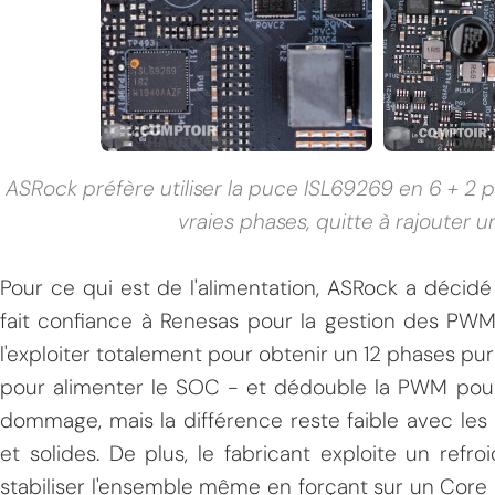
ASRock préfère utiliser la puce ISL69269 en 6 + 2 po
vraies phases, quitte à rajouter u
Pour ce qui est de l'alimentation, ASRock a décid
fait confiance à Renesas pour la gestion des PW
l'exploiter totalement pour obtenir un 12 phases pures,
pour alimenter le SOC - et dédouble la PWM pour 
dommage, mais la différence reste faible avec les
et solides. De plus, le fabricant exploite un refr
stabiliser l'ensemble même en forçant sur un Core