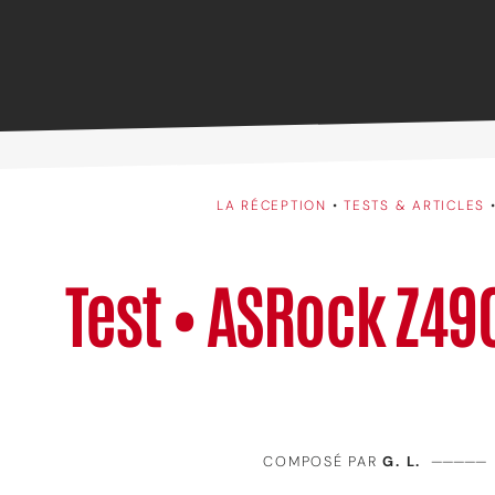
LA RÉCEPTION
•
TESTS & ARTICLES
Test • ASRock Z49
COMPOSÉ PAR
G. L.
—————