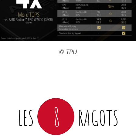
© TPU
8
LES
RAGOTS