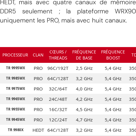
HEDT, mais avec quatre canaux de mémoire
DDR5 seulement ; la plateforme WRX90
uniquement les PRO, mais avec huit canaux.
CŒURS /
FRÉQUENCE
FRÉQUENCE
PROCESSEUR
CLAN
T
THREADS
DE BASE
BOOST
PRO
96C/192T
2,5 GHz
5,4 GHz
35
TR 9995WX
PRO
64C/128T
3,2 GHz
5,4 GHz
35
TR 9985WX
PRO
32C/64T
4,0 GHz
5,4 GHz
35
TR 9975WX
PRO
24C/48T
4,2 GHz
5,4 GHz
35
TR 9965WX
PRO
16C/32T
4,5 GHz
5,4 GHz
35
TR 9955WX
PRO
12C/24T
4,7 GHz
5,4 GHz
35
TR 9945WX
HEDT
64C/128T
3,2 GHz
5,4 GHz
35
TR 9980X