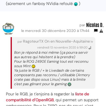
(sûrement un fanboy NVidia refoulé
)
Nicolas D.
par
le mercredi 30 décembre 2020 à 17h44
RagoteurTX On en Nouvelle-Aquitaine
par
le
vendredi 13 novembre 2020 à 18h20
Bon je répond à moi même (ça pourra servir
aux autres qui hésitent à la prendre)
Pour la ROG Z490E Eaming tout est reconnu
sous Mint
Ya juste le RGB / + le Livedash de certains
composants pas reconnu / utilisable (Armory
crate pas dispo sous Linux) mais à la limite
c'est pas gênant pour le gaming
Pour le RGB, je t'enjoins à regarder la
liste de
compatibilité d'OpenRGB
, qui permet un support
embryonnaire. Pour le Z490, pas de souci, c'est