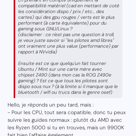
compatibilité matériel (cad en mettant de coté
les considération dispo / prix / etc... des
cartes) qui des gpu rouges / verts est le plus
performant (à carte équivalente) pour du
gaming sous GNU/Linux ?
(disclaimer : ce n'est pas une question à troll,
je veux juste savoir si "les pilotes amd libres"
ont vraiment une plus value (performance) par
rapport à NVvidia)
Ensuite est ce que quelqu'un fait tourner
Ubuntu / Mint sur une carte mère avec
chipset Z490 (dans mon cas la ROG Z490e
gaming) ? Est ce que tous les pilotes sont
dispo sous nux ? (à la limite si il manque que le
bluetooth / wifi ou trucs dans le genre osef)
Hello, je réponds un peu tard, mais :
- Pour les CPU, tout sera copatible, donc tu peux
suivre les guides normaux : plutôt du AMD avec
les Ryzen 5000 si tu en trouves, mais un 9900K
fait bien l'affaire également.