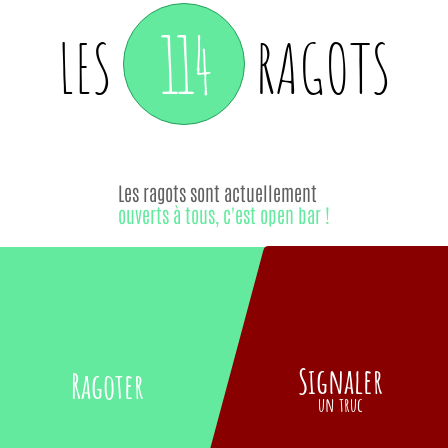
114
LES
RAGOTS
Les ragots sont actuellement
ouverts à tous, c'est open bar !
Signaler
Ragoter
un truc