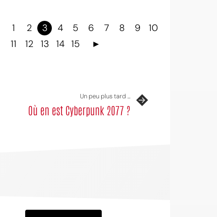
1
2
3
4
5
6
7
8
9
10
11
12
13
14
15
►
Un peu plus tard ...
Où en est Cyberpunk 2077 ?