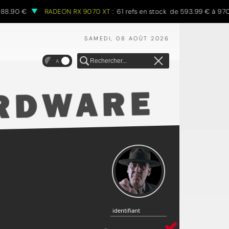
.90 €
RADEON RX 9070 XT :
61 refs en stock de 593.99 € à 970.68
SAMEDI, 08 AOÛT 2026
A
identifiant
identifiant