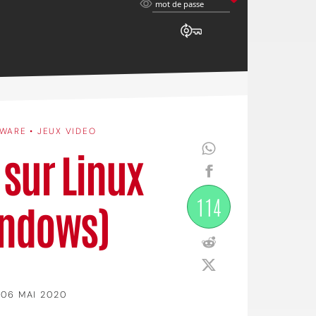
mot
mot de passe
de
passe
WARE • JEUX VIDEO
sur Linux
114
indows)
06 MAI 2020