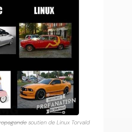
ropagande
soutien de Linux Torvald