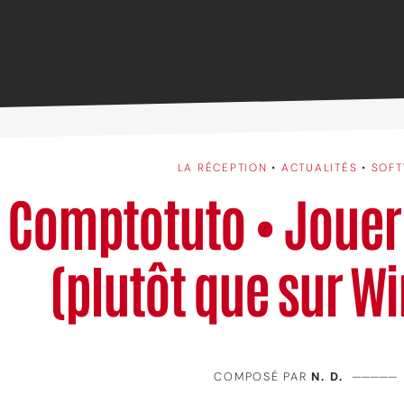
LA RÉCEPTION
•
ACTUALITÉS
•
SOFT
Comptotuto • Jouer 
(plutôt que sur W
COMPOSÉ PAR
N. D.
—————