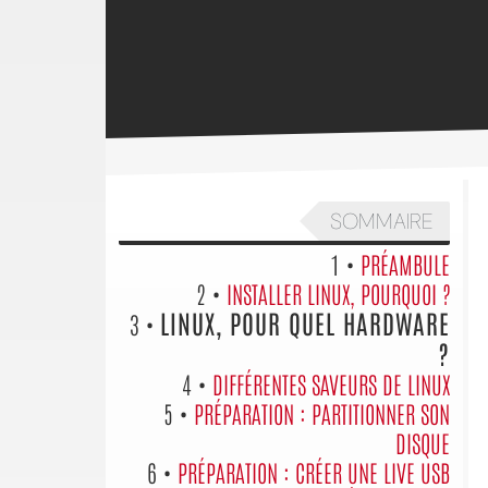
SOMMAIRE
1 •
PRÉAMBULE
2 •
INSTALLER LINUX, POURQUOI ?
LINUX, POUR QUEL HARDWARE
3 •
?
4 •
DIFFÉRENTES SAVEURS DE LINUX
5 •
PRÉPARATION : PARTITIONNER SON
DISQUE
6 •
PRÉPARATION : CRÉER UNE LIVE USB