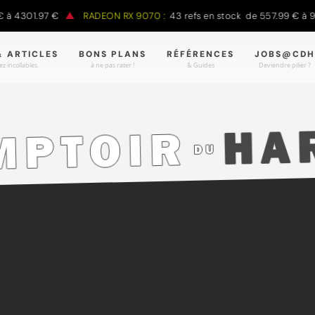
 4301.97 €
RADEON RX 9070 :
43 refs en stock de 557.99 € à 988
& ARTICLES
BONS PLANS
RÉFÉRENCES
JOBS@CDH
z incollables.
à ne pas rater !
& Guides
Deviendre pilier ?