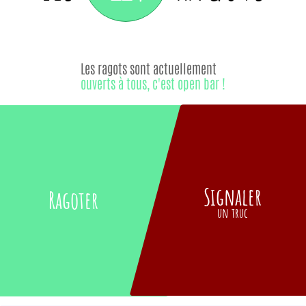
Les ragots sont actuellement
ouverts à tous, c'est open bar !
Signaler
Ragoter
un truc