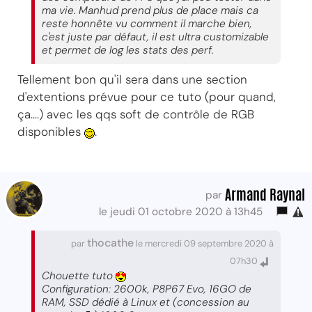
ma vie. Manhud prend plus de place mais ca
reste honnête vu comment il marche bien,
c'est juste par défaut, il est ultra customizable
et permet de log les stats des perf.
Tellement bon qu'il sera dans une section
d'extentions prévue pour ce tuto (pour quand,
ça....) avec les qqs soft de contrôle de RGB
disponibles
.
Armand Raynal
par
le jeudi 01 octobre 2020 à 13h45
thocathe
par
le mercredi 09 septembre 2020 à
07h30
Chouette tuto
Configuration: 2600k, P8P67 Evo, 16GO de
RAM, SSD dédié à Linux et (concession au