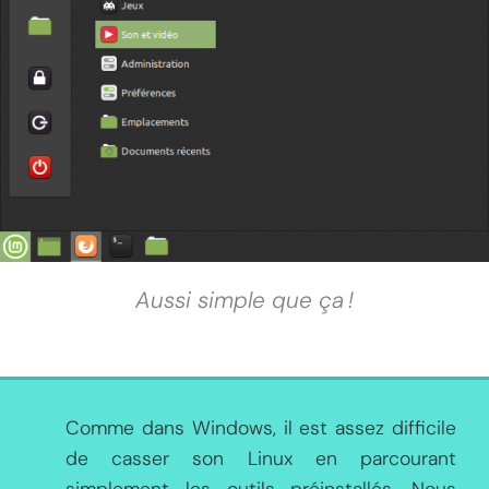
Aussi simple que ça !
Comme dans Windows, il est assez difficile
de casser son Linux en parcourant