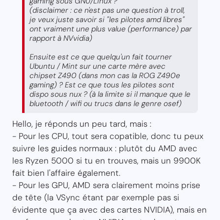
gaming sous GNU/Linux ?
(disclaimer : ce n'est pas une question à troll,
je veux juste savoir si "les pilotes amd libres"
ont vraiment une plus value (performance) par
rapport à NVvidia)
Ensuite est ce que quelqu'un fait tourner
Ubuntu / Mint sur une carte mère avec
chipset Z490 (dans mon cas la ROG Z490e
gaming) ? Est ce que tous les pilotes sont
dispo sous nux ? (à la limite si il manque que le
bluetooth / wifi ou trucs dans le genre osef)
Hello, je réponds un peu tard, mais :
- Pour les CPU, tout sera copatible, donc tu peux
suivre les guides normaux : plutôt du AMD avec
les Ryzen 5000 si tu en trouves, mais un 9900K
fait bien l'affaire également.
- Pour les GPU, AMD sera clairement moins prise
de tête (la VSync étant par exemple pas si
évidente que ça avec des cartes NVIDIA), mais en