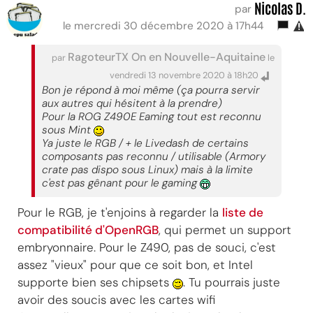
Nicolas D.
par
le mercredi 30 décembre 2020 à 17h44
RagoteurTX On en Nouvelle-Aquitaine
par
le
vendredi 13 novembre 2020 à 18h20
Bon je répond à moi même (ça pourra servir
aux autres qui hésitent à la prendre)
Pour la ROG Z490E Eaming tout est reconnu
sous Mint
Ya juste le RGB / + le Livedash de certains
composants pas reconnu / utilisable (Armory
crate pas dispo sous Linux) mais à la limite
c'est pas gênant pour le gaming
Pour le RGB, je t'enjoins à regarder la
liste de
compatibilité d'OpenRGB
, qui permet un support
embryonnaire. Pour le Z490, pas de souci, c'est
assez "vieux" pour que ce soit bon, et Intel
supporte bien ses chipsets
. Tu pourrais juste
avoir des soucis avec les cartes wifi