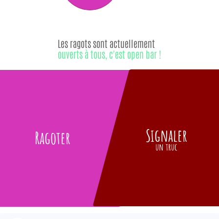
Les ragots sont actuellement
ouverts à tous, c'est open bar !
Signaler
Ragoter
un truc