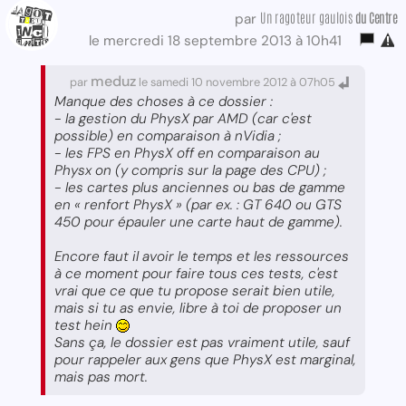
Un ragoteur gaulois
du Centre
par
le mercredi 18 septembre 2013 à 10h41
meduz
par
le samedi 10 novembre 2012 à 07h05
Manque des choses à ce dossier :
- la gestion du PhysX par AMD (car c'est
possible) en comparaison à nVidia ;
- les FPS en PhysX off en comparaison au
Physx on (y compris sur la page des CPU) ;
- les cartes plus anciennes ou bas de gamme
en « renfort PhysX » (par ex. : GT 640 ou GTS
450 pour épauler une carte haut de gamme).
Encore faut il avoir le temps et les ressources
à ce moment pour faire tous ces tests, c'est
vrai que ce que tu propose serait bien utile,
mais si tu as envie, libre à toi de proposer un
test hein
Sans ça, le dossier est pas vraiment utile, sauf
pour rappeler aux gens que PhysX est marginal,
mais pas mort.