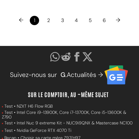
←
→
1
2
3
4
5
6
Suivez-nous sur
G
.Actualités →
SUR LE COMPTOIR, AU ~MÊME SUJET
Test • NZXT H6 Flow RGB
Test • Intel Core i9-13900K, Core i7-13700K, Core i5-13600K &
Z790
Test • Intel Nuc 9 extreme Kit - NUC9i9QNX & Mastercase NC100
Test • Nvidia GeForce RTX 4070 Ti
Recap • Choisir sa carte mère Z97/H97