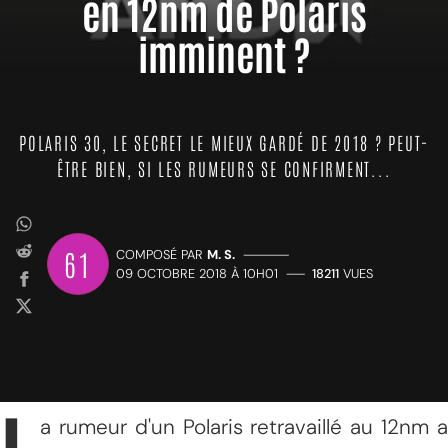
en 12nm de Polaris
imminent ?
POLARIS 30, LE SECRET LE MIEUX GARDÉ DE 2018 ? PEUT-
ÊTRE BIEN, SI LES RUMEURS SE CONFIRMENT...
61
COMPOSÉ PAR
M. S.
—————
09 OCTOBRE 2018 À 10H01
——
18211
VUES
a rumeur d'un Polaris retravaillé au 12nm a