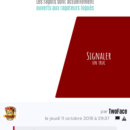
Les ragots sont actuellement
ouverts aux ragoteurs logués
Signaler
un truc
TwoFace
par
le jeudi 11 octobre 2018 à 21h37