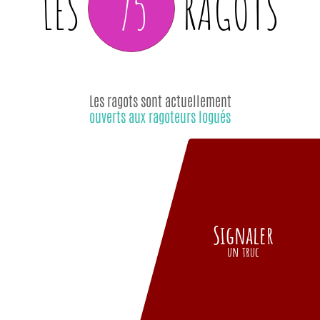
75
LES
RAGOTS
Les ragots sont actuellement
ouverts aux ragoteurs logués
Signaler
un truc