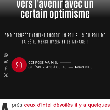
vers l'avenir avec un
certain optimisme
AMD RÉCUPÈRE (ENFIN) ENCORE UN PEU PLUS DU POIL DE
LA BÊTE, MERCI RYZEN ET LE MINAGE !
20
COMPOSÉ PAR
M. S.
—————
01 FÉVRIER 2018 À 08H45
——
14840
VUES
près
ceux d'Intel dévoilés il y a quelque