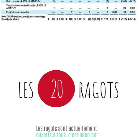
20
LES
RAGOTS
Les ragots sont actuellement
ouverts à tous, c'est open bar !