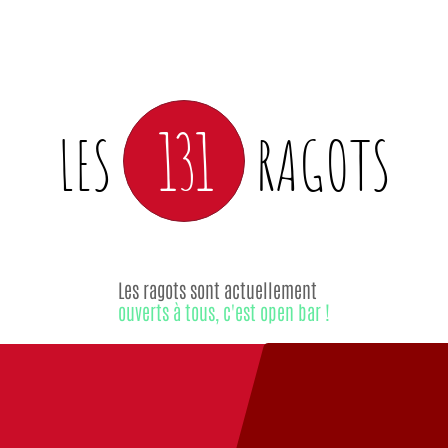
131
LES
RAGOTS
Les ragots sont actuellement
ouverts à tous, c'est open bar !