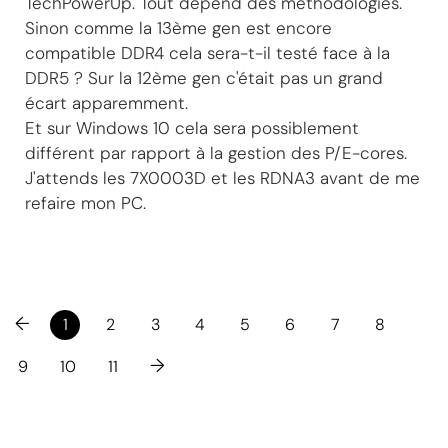
TechPowerUp. Tout dépend des méthodologies.
Sinon comme la 13ème gen est encore
compatible DDR4 cela sera-t-il testé face à la
DDR5 ? Sur la 12ème gen c'était pas un grand
écart apparemment.
Et sur Windows 10 cela sera possiblement
différent par rapport à la gestion des P/E-cores.
J'attends les 7X0003D et les RDNA3 avant de me
refaire mon PC.
←
1
2
3
4
5
6
7
8
→
9
10
11