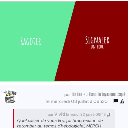
Signaler
Ragoter
un truc
Un tire-au-flanc
du tuyau embusqué
par
le mercredi 08 juillet à 06h30
Vivid
par
le mardi 30 juin à 09h19
Quel plaisir de vous lire, j'ai l'impression de
retomber du temps d'hebdogiciel, MERCI !