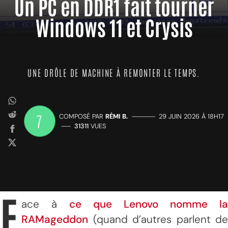
Un PC en DDR1 fait tourner
Windows 11 et Crysis
UNE DRÔLE DE MACHINE À REMONTER LE TEMPS.
7
COMPOSÉ PAR
RÉMI B.
—————
29 JUIN 2026 À 18H17
——
31311
VUES
F
ace à
ce que Lenovo nomme la
RAMageddon
(quand d’autres parlent de