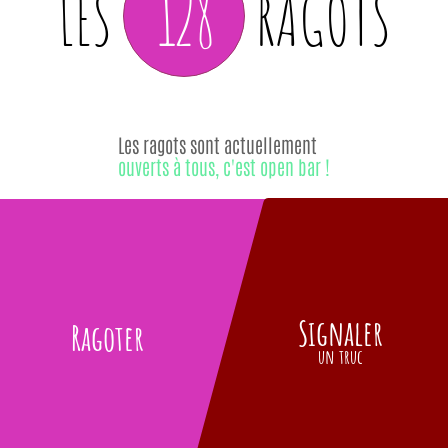
128
LES
RAGOTS
Les ragots sont actuellement
ouverts à tous, c'est open bar !
Signaler
Ragoter
un truc