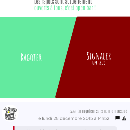
Les ragots sont actuellement
ouverts à tous, c'est open bar !
Signaler
Ragoter
un truc
Un ragoteur sans nom embusqué
par
le lundi 28 décembre 2015 à 14h52