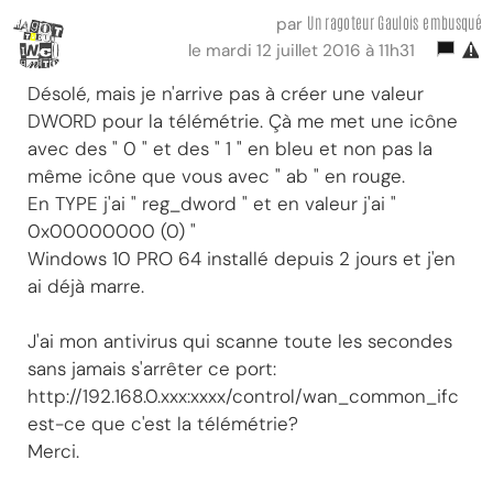
Un ragoteur Gaulois embusqué
par
le mardi 12 juillet 2016 à 11h31
Désolé, mais je n'arrive pas à créer une valeur
DWORD pour la télémétrie. Çà me met une icône
avec des " 0 " et des " 1 " en bleu et non pas la
même icône que vous avec " ab " en rouge.
En TYPE j'ai " reg_dword " et en valeur j'ai "
0x00000000 (0) "
Windows 10 PRO 64 installé depuis 2 jours et j'en
ai déjà marre.
J'ai mon antivirus qui scanne toute les secondes
sans jamais s'arrêter ce port:
http://192.168.0.xxx:xxxx/control/wan_common_ifc
est-ce que c'est la télémétrie?
Merci.