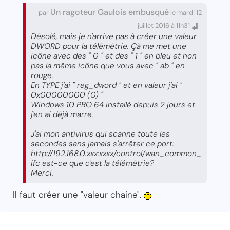
Un ragoteur Gaulois embusqué
par
le mardi 12
juillet 2016 à 11h31
Désolé, mais je n'arrive pas à créer une valeur
DWORD pour la télémétrie. Çà me met une
icône avec des " 0 " et des " 1 " en bleu et non
pas la même icône que vous avec " ab " en
rouge.
En TYPE j'ai " reg_dword " et en valeur j'ai "
0x00000000 (0) "
Windows 10 PRO 64 installé depuis 2 jours et
j'en ai déjà marre.
J'ai mon antivirus qui scanne toute les
secondes sans jamais s'arrêter ce port:
http://192.168.0.xxx:xxxx/control/wan_common_
ifc est-ce que c'est la télémétrie?
Merci.
Il faut créer une "valeur chaine".