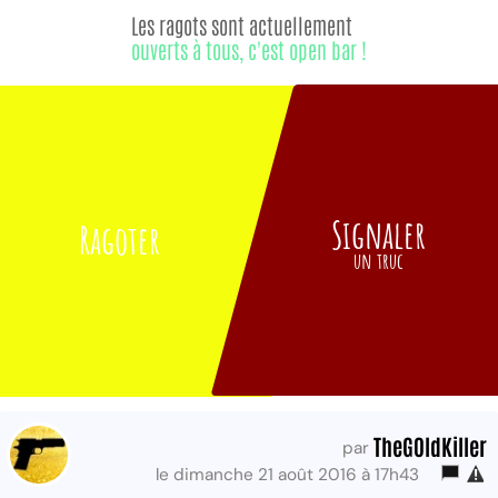
Les ragots sont actuellement
ouverts à tous, c'est open bar !
Signaler
Ragoter
un truc
TheG0ldKiller
par
le dimanche 21 août 2016 à 17h43