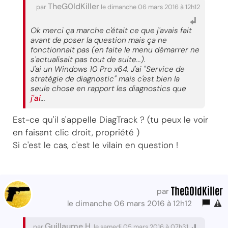
TheG0ldKiller
par
le dimanche 06 mars 2016 à 12h12
Ok merci ça marche c'était ce que j'avais fait
avant de poser la question mais ça ne
fonctionnait pas (en faite le menu démarrer ne
s'actualisait pas tout de suite...).
J'ai un Windows 10 Pro x64. J'ai "Service de
stratégie de diagnostic" mais c'est bien la
seule chose en rapport les diagnostics que
j'ai
...
Est-ce qu'il s'appelle DiagTrack ? (tu peux le voir
en faisant clic droit, propriété )
Si c'est le cas, c'est le vilain en question !
TheG0ldKiller
par
le dimanche 06 mars 2016 à 12h12
Guillaume H.
par
le samedi 05 mars 2016 à 07h31