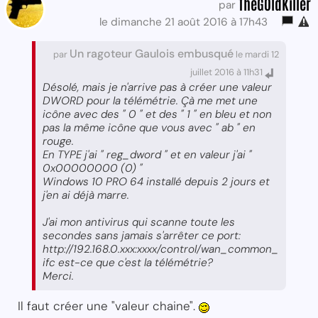
TheG0ldKiller
par
le dimanche 21 août 2016 à 17h43
Un ragoteur Gaulois embusqué
par
le mardi 12
juillet 2016 à 11h31
Désolé, mais je n'arrive pas à créer une valeur
DWORD pour la télémétrie. Çà me met une
icône avec des " 0 " et des " 1 " en bleu et non
pas la même icône que vous avec " ab " en
rouge.
En TYPE j'ai " reg_dword " et en valeur j'ai "
0x00000000 (0) "
Windows 10 PRO 64 installé depuis 2 jours et
j'en ai déjà marre.
J'ai mon antivirus qui scanne toute les
secondes sans jamais s'arrêter ce port:
http://192.168.0.xxx:xxxx/control/wan_common_
ifc est-ce que c'est la télémétrie?
Merci.
Il faut créer une "valeur chaine".