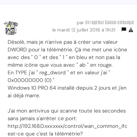
Un ragoteur Gaulois embusqué
par
le mardi 12 juillet 2016 à 11h31
Désolé, mais je n'arrive pas à créer une valeur
DWORD pour la télémétrie. Çà me met une icône
avec des " 0 " et des " 1 " en bleu et non pas la
même icône que vous avec " ab " en rouge.
En TYPE j'ai " reg_dword " et en valeur j'ai "
0x00000000 (0) "
Windows 10 PRO 64 installé depuis 2 jours et j'en
ai déjà marre.
J'ai mon antivirus qui scanne toute les secondes
sans jamais s'arrêter ce port:
http://192.168.0.xxx:xxxx/control/wan_common_ifc
est-ce que c'est la télémétrie?