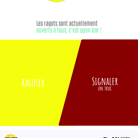
Les ragots sont actuellement
ouverts à tous, c'est open bar !
Signaler
Ragoter
un truc