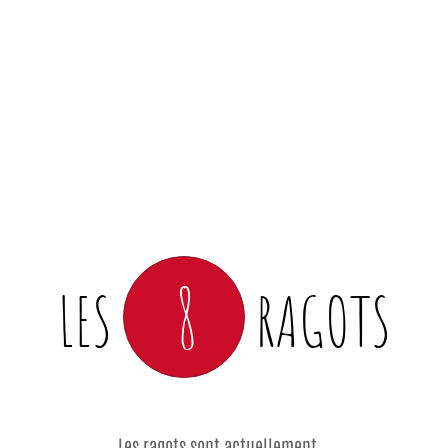
8
LES
RAGOTS
Les ragots sont actuellement