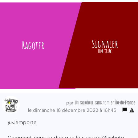
Signaler
Ragoter
un truc
Un ragoteur sans nom
en Île-de-France
par
le dimanche 18 décembre 2022 à 16h45
@Jemporte
Comment peux tu dire que le suivi de Gigabyte