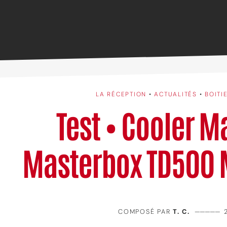
LA RÉCEPTION
•
ACTUALITÉS
•
BOITI
Test • Cooler M
Masterbox TD500 
COMPOSÉ PAR
T. C.
—————