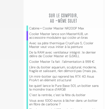
SUR LE COMPTOIR,
AU ~MÊME SUJET
Cabine • Cooler Master NR200P Max
Cooler Master lance son MasterHUB, un
accessoire modulaire qui coûte un bras
Avec sa pâte thermique CryoFuze 5, Cooler
Master veut vous initier à la peinture
De la RAM avec ventilateur intégré : le dernier
délire de Cooler Master et G.SKILL
Cooler Master l'a fait : l'alimentation à 999 €
L'ère du boitier aquarium, sculptural, moderne,
fragile et salissant, n'en démord pas (mais pa...
Un mini-boitier qui reprend les RTX 40 Asus
ProArt en élément structurel
be quiet! lance le Pure Base 501, un boîtier sans
la moindre trace d’ARGB
C’est la rentrée, c’est la fête du boîtier
Vous avez 1000 euros à lâcher dans un boîtier
en fibre de carbone ?