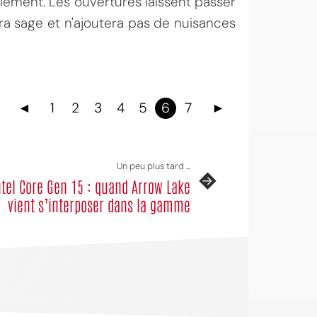
lement. Les ouvertures laissent passer
tera sage et n'ajoutera pas de nuisances
◄
1
2
3
4
5
6
7
►
Un peu plus tard ...
ntel Core Gen 15 : quand Arrow Lake
vient s’interposer dans la gamme