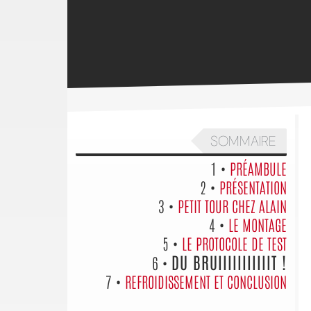
SOMMAIRE
1 •
PRÉAMBULE
2 •
PRÉSENTATION
3 •
PETIT TOUR CHEZ ALAIN
4 •
LE MONTAGE
5 •
LE PROTOCOLE DE TEST
DU BRUIIIIIIIIIIIT !
6 •
7 •
REFROIDISSEMENT ET CONCLUSION