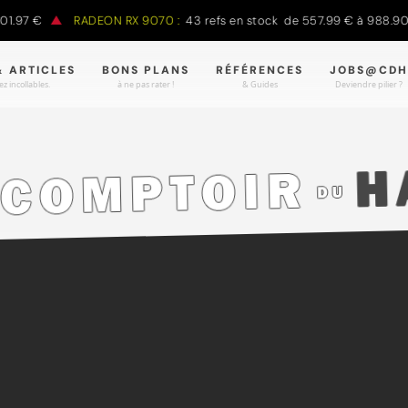
.97 €
RADEON RX 9070 :
43 refs en stock de 557.99 € à 988.90 €
& ARTICLES
BONS PLANS
RÉFÉRENCES
JOBS@CDH
z incollables.
à ne pas rater !
& Guides
Deviendre pilier ?