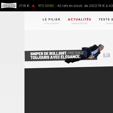
0 € à 1497.16 €
RTX 5090 :
42 refs en stock de 2422.78 € à 4301
LE PILIER
ACTUALITÉS
TESTS 
// du comptoir
restez informés.
devene