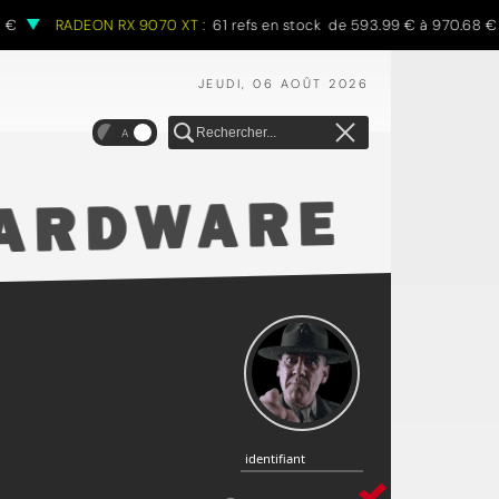
RADEON RX 9070 XT :
61 refs en stock de 593.99 € à 970.68 €
JEUDI, 06 AOÛT 2026
A
identifiant
identifiant