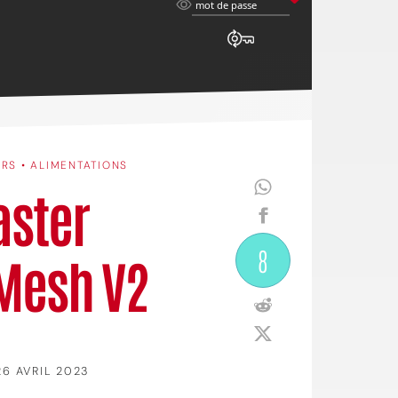
mot
mot de passe
de
passe
ERS • ALIMENTATIONS
aster
8
Mesh V2
26 AVRIL 2023