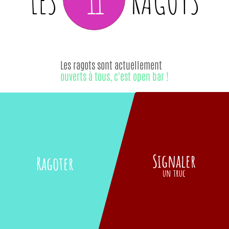
LES
RAGOTS
Les ragots sont actuellement
ouverts à tous, c'est open bar !
Signaler
Ragoter
un truc