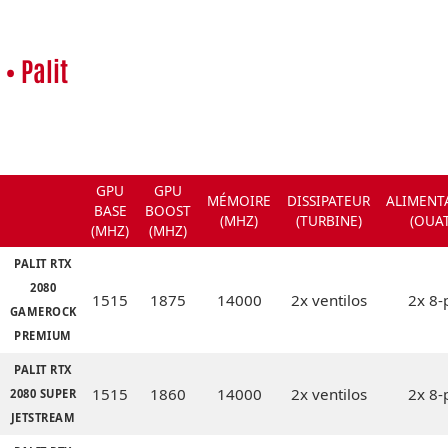
• Palit
GPU
GPU
MÉMOIRE
DISSIPATEUR
ALIMENT
BASE
BOOST
(MHZ)
(TURBINE)
(OUAT
(MHZ)
(MHZ)
PALIT RTX
2080
1515
1875
14000
2x ventilos
2x 8-
GAMEROCK
PREMIUM
PALIT RTX
1515
1860
14000
2x ventilos
2x 8-
2080 SUPER
JETSTREAM