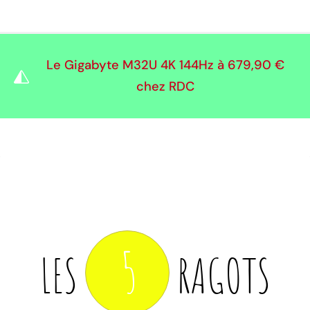
Le Gigabyte M32U 4K 144Hz à
679,90 €
chez RDC
5
LES
RAGOTS