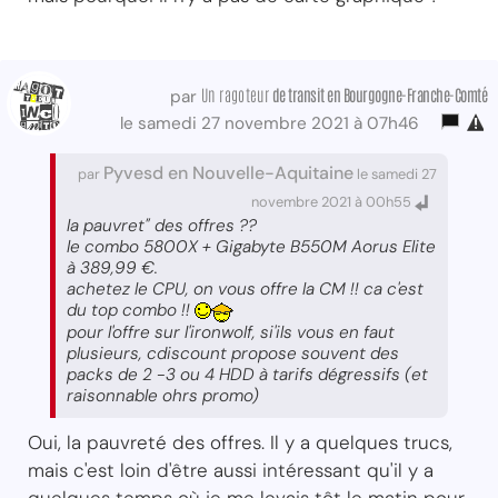
Un ragoteur
de transit
en Bourgogne-Franche-Comté
par
le samedi 27 novembre 2021 à 07h46
Pyvesd en Nouvelle-Aquitaine
par
le samedi 27
novembre 2021 à 00h55
la pauvret" des offres ??
le combo 5800X + Gigabyte B550M Aorus Elite
à 389,99 €.
achetez le CPU, on vous offre la CM !! ca c'est
du top combo !!
pour l'offre sur l'ironwolf, si'ils vous en faut
plusieurs, cdiscount propose souvent des
packs de 2 -3 ou 4 HDD à tarifs dégressifs (et
raisonnable ohrs promo)
Oui, la pauvreté des offres. Il y a quelques trucs,
mais c'est loin d'être aussi intéressant qu'il y a
quelques temps où je me levais tôt le matin pour