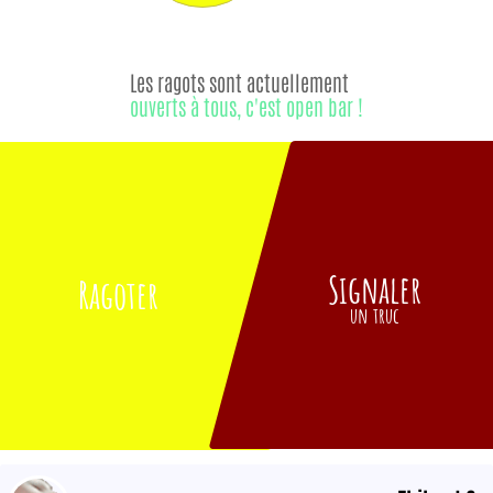
Les ragots sont actuellement
ouverts à tous, c'est open bar !
Signaler
Ragoter
un truc