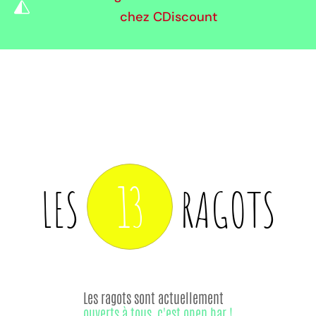
chez CDiscount
13
LES
RAGOTS
Les ragots sont actuellement
ouverts à tous, c'est open bar !