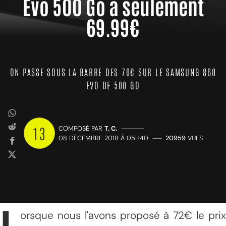
Evo 500 Go à seulement
69.99€
ON PASSE SOUS LA BARRE DES 70€ SUR LE SAMSUNG 860
EVO DE 500 GO
13
COMPOSÉ PAR
T. C.
—————
08 DÉCEMBRE 2018 À 05H40
——
20959
VUES
orsque nous l'avons proposé à 72€ le prix