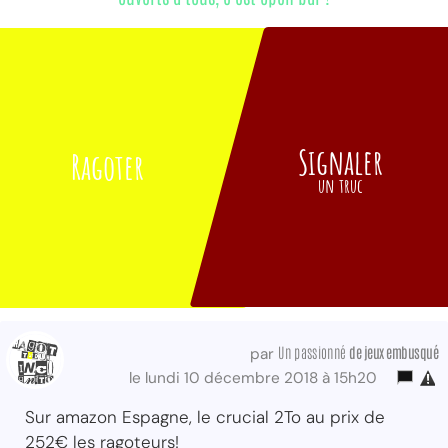
Signaler
Ragoter
un truc
Un passionné
de jeux embusqué
par
le lundi 10 décembre 2018 à 15h20
Sur amazon Espagne, le crucial 2To au prix de
252€ les ragoteurs!