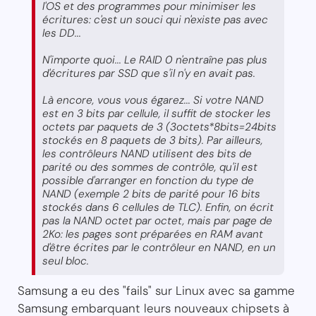
l'OS et des programmes pour minimiser les
écritures: c'est un souci qui n'existe pas avec
les DD...
N'importe quoi... Le RAID 0 n'entraîne pas plus
d'écritures par SSD que s'il n'y en avait pas.
Là encore, vous vous égarez... Si votre NAND
est en 3 bits par cellule, il suffit de stocker les
octets par paquets de 3 (3octets*8bits=24bits
stockés en 8 paquets de 3 bits). Par ailleurs,
les contrôleurs NAND utilisent des bits de
parité ou des sommes de contrôle, qu'il est
possible d'arranger en fonction du type de
NAND (exemple 2 bits de parité pour 16 bits
stockés dans 6 cellules de TLC). Enfin, on écrit
pas la NAND octet par octet, mais par page de
2Ko: les pages sont préparées en RAM avant
d'être écrites par le contrôleur en NAND, en un
seul bloc.
Samsung a eu des "fails" sur Linux avec sa gamme
Samsung embarquant leurs nouveaux chipsets à