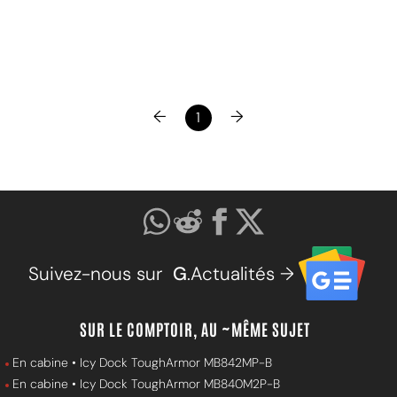
←
→
1
Suivez-nous sur
G
.Actualités →
SUR LE COMPTOIR, AU ~MÊME SUJET
En cabine • Icy Dock ToughArmor MB842MP-B
En cabine • Icy Dock ToughArmor MB840M2P-B