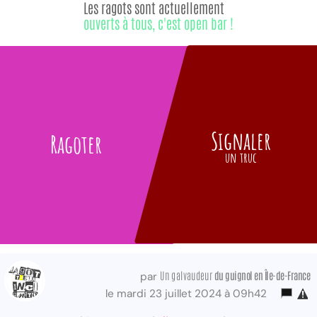
Les ragots sont actuellement
ouverts à tous, c'est open bar !
Signaler
Ragoter
un truc
Un galvaudeur
du guignol
en Île-de-France
par
le mardi 23 juillet 2024 à 09h42