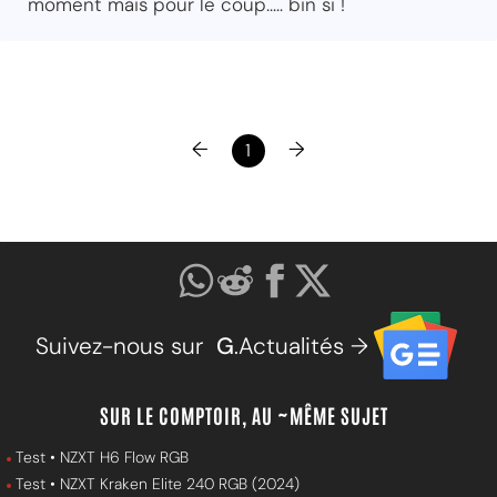
moment mais pour le coup..... bin si !
←
→
1
Suivez-nous sur
G
.Actualités →
SUR LE COMPTOIR, AU ~MÊME SUJET
Test • NZXT H6 Flow RGB
Test • NZXT Kraken Elite 240 RGB (2024)