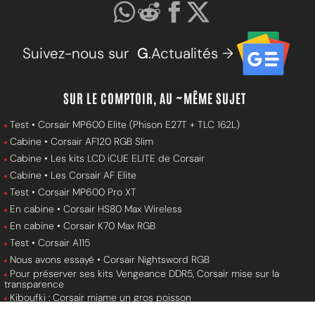
Suivez-nous sur
G
.Actualités →
SUR LE COMPTOIR, AU ~MÊME SUJET
Test • Corsair MP600 Elite (Phison E27T + TLC 162L)
Cabine • Corsair AF120 RGB Slim
Cabine • Les kits LCD iCUE ELITE de Corsair
Cabine • Les Corsair AF Elite
Test • Corsair MP600 Pro XT
En cabine • Corsair HS80 Max Wireless
En cabine • Corsair K70 Max RGB
Test • Corsair A115
Nous avons essayé • Corsair Nightsword RGB
Pour préserver ses kits Vengeance DDR5, Corsair mise sur la
transparence
Kiboufki : Corsair miame un gros poisson
La GeForce RTX 4090 desktop intègre un PC portable de 8 kg