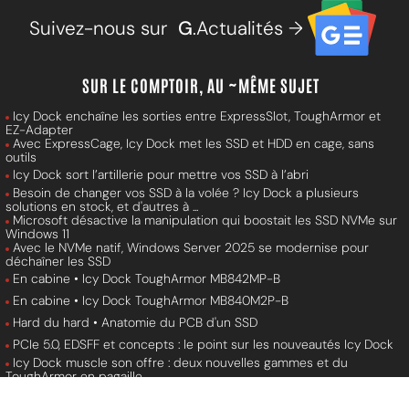
Suivez-nous sur
G
.Actualités →
SUR LE COMPTOIR, AU ~MÊME SUJET
Icy Dock enchaîne les sorties entre ExpressSlot, ToughArmor et
EZ-Adapter
Avec ExpressCage, Icy Dock met les SSD et HDD en cage, sans
outils
Icy Dock sort l’artillerie pour mettre vos SSD à l’abri
Besoin de changer vos SSD à la volée ? Icy Dock a plusieurs
solutions en stock, et d'autres à ...
Microsoft désactive la manipulation qui boostait les SSD NVMe sur
Windows 11
Avec le NVMe natif, Windows Server 2025 se modernise pour
déchaîner les SSD
En cabine • Icy Dock ToughArmor MB842MP-B
En cabine • Icy Dock ToughArmor MB840M2P-B
Hard du hard • Anatomie du PCB d'un SSD
PCIe 5.0, EDSFF et concepts : le point sur les nouveautés Icy Dock
Icy Dock muscle son offre : deux nouvelles gammes et du
ToughArmor en pagaille
Test • Asus RTX 4060 Ti Dual SSD OC