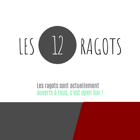
12
LES
RAGOTS
Les ragots sont actuellement
ouverts à tous, c'est open bar !