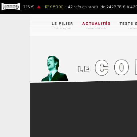
 € à 1497.16 €
RTX 5090 :
42 refs en stock de 2422.78 € à 4301.9
LE PILIER
ACTUALITÉS
TESTS 
// du comptoir
restez informés.
devene