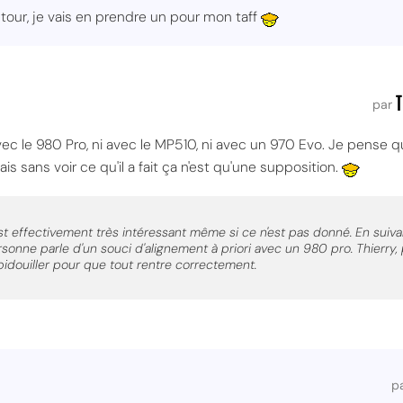
MPT
tour, je vais en prendre un pour mon taff
T
par
c le 980 Pro, ni avec le MP510, ni avec un 970 Evo. Je pense qu
s sans voir ce qu'il a fait ça n'est qu'une supposition.
st effectivement très intéressant même si ce n'est pas donné. En suivant l
sonne parle d'un souci d'alignement à priori avec un 980 pro. Thierry, 
bidouiller pour que tout rentre correctement.
p