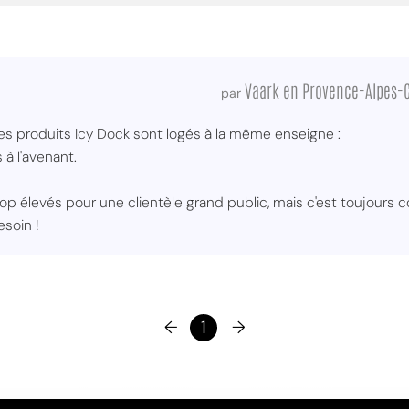
Vaark en Provence-Alpes-C
par
 les produits Icy Dock sont logés à la même enseigne :
 à l'avenant.
rop élevés pour une clientèle grand public, mais c'est toujours 
esoin !
←
1
→