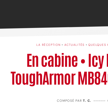
LA RÉCEPTION
•
ACTUALITÉS
•
QUELQUES 
En cabine • Icy
ToughArmor MB8
COMPOSÉ PAR
T. C.
—————