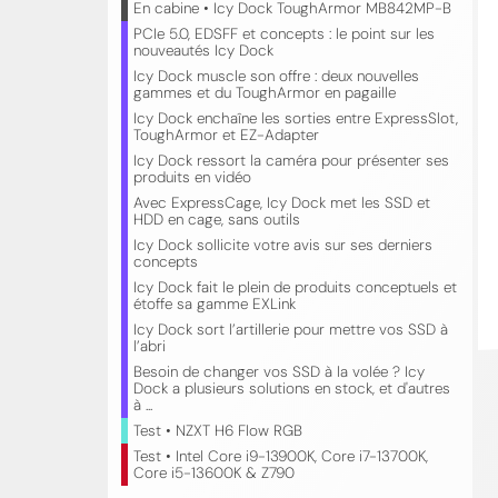
En cabine • Icy Dock ToughArmor MB842MP-B
PCIe 5.0, EDSFF et concepts : le point sur les
nouveautés Icy Dock
Icy Dock muscle son offre : deux nouvelles
gammes et du ToughArmor en pagaille
Icy Dock enchaîne les sorties entre ExpressSlot,
ToughArmor et EZ-Adapter
Icy Dock ressort la caméra pour présenter ses
produits en vidéo
Avec ExpressCage, Icy Dock met les SSD et
HDD en cage, sans outils
Icy Dock sollicite votre avis sur ses derniers
concepts
Icy Dock fait le plein de produits conceptuels et
étoffe sa gamme EXLink
Icy Dock sort l’artillerie pour mettre vos SSD à
l’abri
Besoin de changer vos SSD à la volée ? Icy
Dock a plusieurs solutions en stock, et d'autres
à ...
Test • NZXT H6 Flow RGB
Test • Intel Core i9-13900K, Core i7-13700K,
Core i5-13600K & Z790