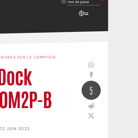
mot
mot de passe
de
passe
HEURES SUR LE COMPTOIR
 Dock
5
40M2P-B
02 JUIN 2022