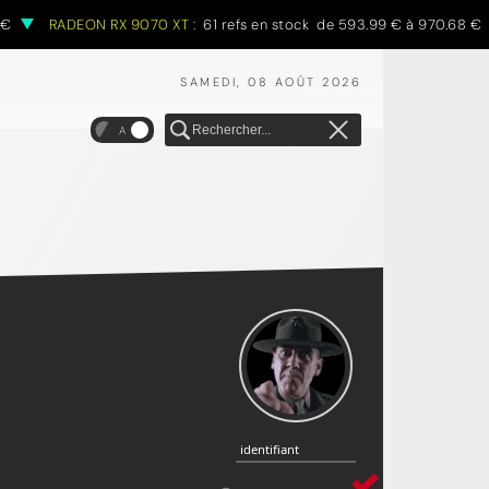
RADEON RX 9070 XT :
61 refs en stock de 593.99 € à 970.68 €
SAMEDI, 08 AOÛT 2026
A
identifiant
identifiant