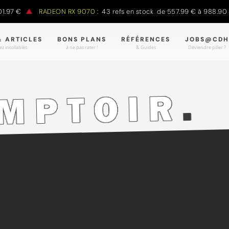
7 €
RADEON RX 9070 :
43 refs en stock de 557.99 € à 988.90 €
& ARTICLES
BONS PLANS
RÉFÉRENCES
JOBS@CDH
z incollables.
à ne pas rater !
& Guides
Deviendre pilier ?