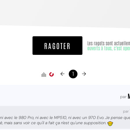
Les ragots sont actuelle
RAGOTER
ouverts à tous, c'est ope
←
1
→
par
par
i avec le 980 Pro, ni avec le MP510, ni avec un 970 Evo. Je pense que 
 mais sans voir ce qu'il a fait ça n'est qu'une supposition.