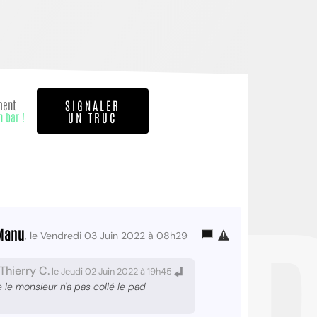
ment
SIGNALER
n bar !
UN TRUC
Manu
, le Vendredi 03 Juin 2022 à 08h29
Thierry C.
le Jeudi 02 Juin 2022 à 19h45
le monsieur n'a pas collé le pad