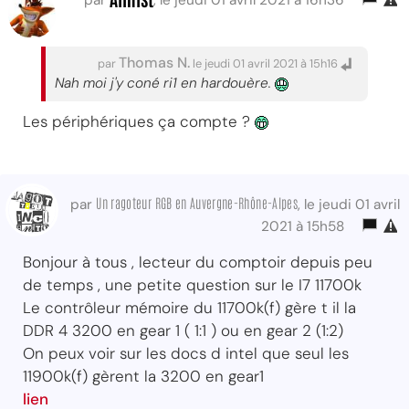
par
, le jeudi 01 avril 2021 à 16h36
Thomas N.
par
le jeudi 01 avril 2021 à 15h16
Nah moi j'y coné ri1 en hardouère.
Les périphériques ça compte ?
Un ragoteur RGB en Auvergne-Rhône-Alpes
par
, le jeudi 01 avril
2021 à 15h58
Bonjour à tous , lecteur du comptoir depuis peu
de temps , une petite question sur le I7 11700k
Le contrôleur mémoire du 11700k(f) gère t il la
DDR 4 3200 en gear 1 ( 1:1 ) ou en gear 2 (1:2)
On peux voir sur les docs d intel que seul les
11900k(f) gèrent la 3200 en gear1
lien