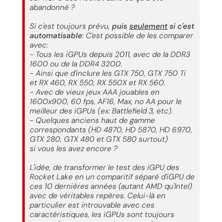
abandonné ?
Si c'est toujours prévu,
puis
seulement
si c'est
automatisable
: C'est possible de les comparer
avec:
- Tous les iGPUs depuis 2011, avec de la DDR3
1600 ou de la DDR4 3200.
- Ainsi que d'inclure les GTX 750, GTX 750 Ti
et RX 460, RX 550, RX 550X et RX 560.
- Avec de vieux jeux AAA jouables en
1600x900, 60 fps, AF16, Max, no AA pour le
meilleur des iGPUs (ex: Battlefield 3, etc).
- Quelques anciens haut de gamme
correspondants (HD 4870, HD 5870, HD 6970,
GTX 280, GTX 480 et GTX 580 surtout)
si vous les avez encore ?
L'idée, de transformer le test des iGPU des
Rocket Lake en un comparitif séparé d'iGPU de
ces 10 dernières années (autant AMD qu'Intel)
avec de véritables repères. Celui-là en
particulier est introuvable avec ces
caractéristiques, les iGPUs sont toujours