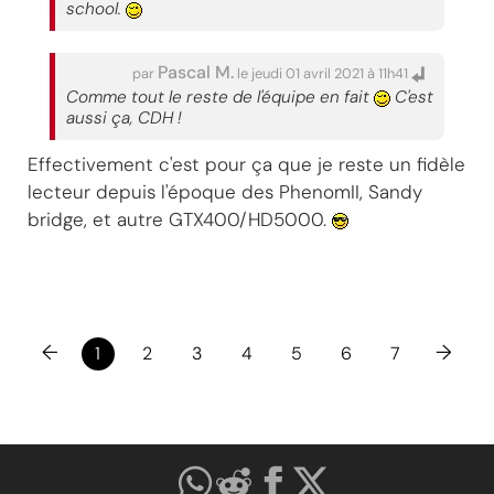
school.
Pascal M.
par
le jeudi 01 avril 2021 à 11h41
Comme tout le reste de l'équipe en fait
C'est
aussi ça, CDH !
Effectivement c'est pour ça que je reste un fidèle
lecteur depuis l'époque des PhenomII, Sandy
bridge, et autre GTX400/HD5000.
←
→
1
2
3
4
5
6
7