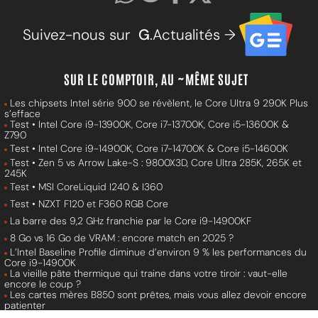
Suivez-nous sur
G
.Actualités →
SUR LE COMPTOIR, AU ~MÊME SUJET
Les chipsets Intel série 900 se révèlent, le Core Ultra 9 290K Plus
s’efface
Test • Intel Core i9-13900K, Core i7-13700K, Core i5-13600K &
Z790
Test • Intel Core i9-14900K, Core i7-14700K & Core i5-14600K
Test • Zen 5 vs Arrow Lake-S : 9800X3D, Core Ultra 285K, 265K et
245K
Test • MSI CoreLiquid I240 & I360
Test • NZXT F120 et F360 RGB Core
La barre des 9,2 GHz franchie par le Core i9-14900KF
8 Go vs 16 Go de VRAM : encore match en 2025 ?
L’Intel Baseline Profile diminue d’environ 9 % les performances du
Core i9-14900K
La vieille pâte thermique qui traine dans votre tiroir : vaut-elle
encore le coup ?
Les cartes mères B850 sont prêtes, mais vous allez devoir encore
patienter
Nova Lake, Panther Lake : déjà des spécifications pour les