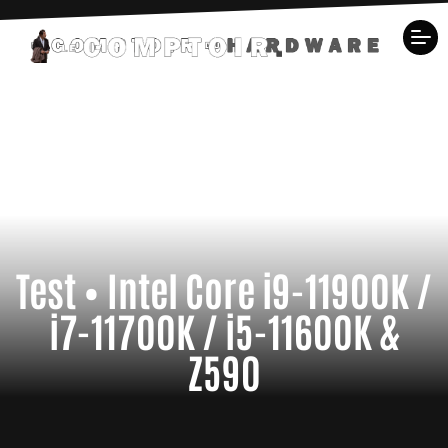
Test • Intel Core i9-11900K /
i7-11700K / i5-11600K &
Z590