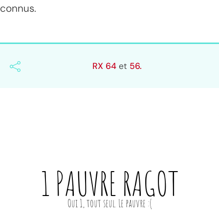
connus.
RX 64
et
56.
1 PAUVRE
RAGOT