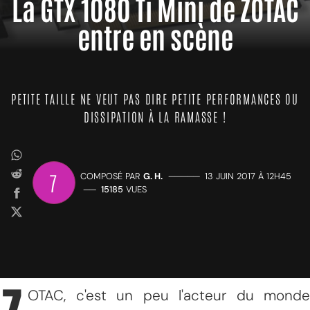
La GTX 1080 Ti Mini de ZOTAC
entre en scène
PETITE TAILLE NE VEUT PAS DIRE PETITE PERFORMANCES OU
DISSIPATION À LA RAMASSE !
7
COMPOSÉ PAR
G. H.
—————
13 JUIN 2017 À 12H45
——
15185
VUES
OTAC, c'est un peu l'acteur du monde