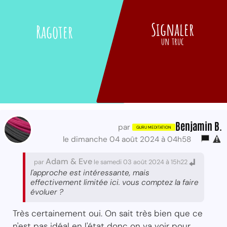
Signaler
Ragoter
un truc
Benjamin B.
par
le dimanche 04 août 2024 à 04h58
Adam & Eve
par
le samedi 03 août 2024 à 15h22
l'approche est intéressante, mais
effectivement limitée ici. vous comptez la faire
évoluer ?
Très certainement oui. On sait très bien que ce
n'est pas idéal en l'état donc on va voir pour