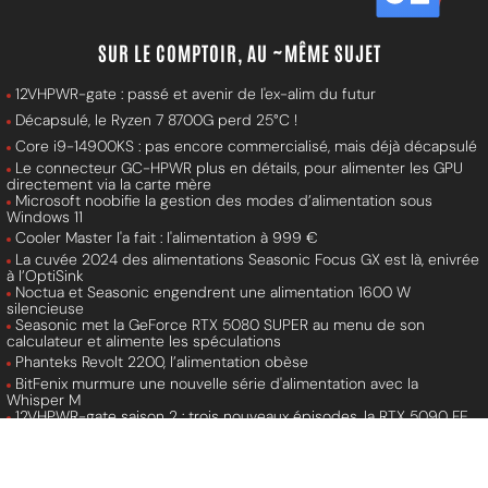
SUR LE COMPTOIR, AU ~MÊME SUJET
12VHPWR-gate : passé et avenir de l'ex-alim du futur
Décapsulé, le Ryzen 7 8700G perd 25°C !
Core i9-14900KS : pas encore commercialisé, mais déjà décapsulé
Le connecteur GC-HPWR plus en détails, pour alimenter les GPU
directement via la carte mère
Microsoft noobifie la gestion des modes d’alimentation sous
Windows 11
Cooler Master l'a fait : l'alimentation à 999 €
La cuvée 2024 des alimentations Seasonic Focus GX est là, enivrée
à l’OptiSink
Noctua et Seasonic engendrent une alimentation 1600 W
silencieuse
Seasonic met la GeForce RTX 5080 SUPER au menu de son
calculateur et alimente les spéculations
Phanteks Revolt 2200, l’alimentation obèse
BitFenix murmure une nouvelle série d'alimentation avec la
Whisper M
12VHPWR-gate saison 2 : trois nouveaux épisodes, la RTX 5090 FE
dans le collimateur