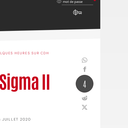
mot
mot de passe
de
passe
LQUES HEURES SUR CDH
 Sigma II
4
3 JUILLET 2020