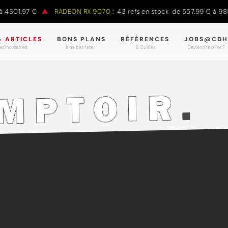
1.97 €
RADEON RX 9070 :
43 refs en stock de 557.99 € à 988.90 
& ARTICLES
BONS PLANS
RÉFÉRENCES
JOBS@CDH
z incollables.
à ne pas rater !
& Guides
Deviendre pilier ?