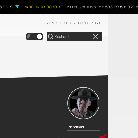
€
RADEON RX 9070 XT :
61 refs en stock de 593.99 € à 970.68 €
VENDREDI, 07 AOÛT 2026
A
identifiant
identifiant