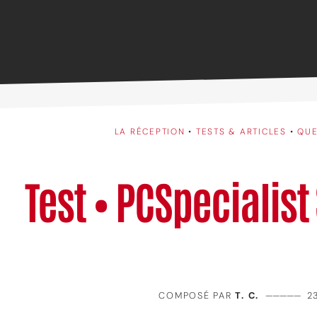
LA RÉCEPTION
•
TESTS & ARTICLES
•
QUE
Test • PCSpecialist
COMPOSÉ PAR
T. C.
—————
2