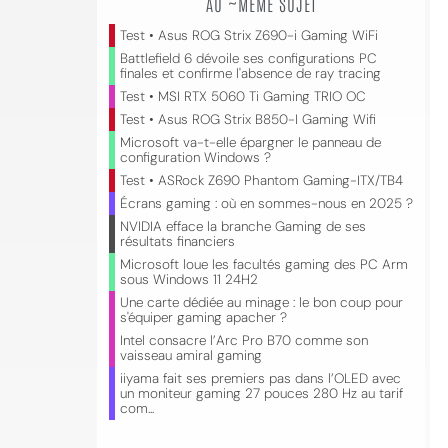
AU ~MÊME SUJET
Test • Asus ROG Strix Z690-i Gaming WiFi
Battlefield 6 dévoile ses configurations PC
finales et confirme l'absence de ray tracing
Test • MSI RTX 5060 Ti Gaming TRIO OC
Test • Asus ROG Strix B850-I Gaming Wifi
Microsoft va-t-elle épargner le panneau de
configuration Windows ?
Test • ASRock Z690 Phantom Gaming-ITX/TB4
Écrans gaming : où en sommes-nous en 2025 ?
NVIDIA efface la branche Gaming de ses
résultats financiers
Microsoft loue les facultés gaming des PC Arm
sous Windows 11 24H2
Une carte dédiée au minage : le bon coup pour
s'équiper gaming apacher ?
Intel consacre l’Arc Pro B70 comme son
vaisseau amiral gaming
iiyama fait ses premiers pas dans l’OLED avec
un moniteur gaming 27 pouces 280 Hz au tarif
com...