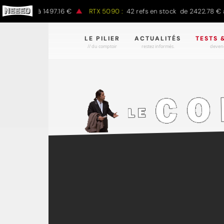
.00 € à 1497.16 €
RTX 5090 :
42 refs en stock de 2422.78 € à 430
LE PILIER
ACTUALITÉS
TESTS 
// du comptoir
restez informés.
devene