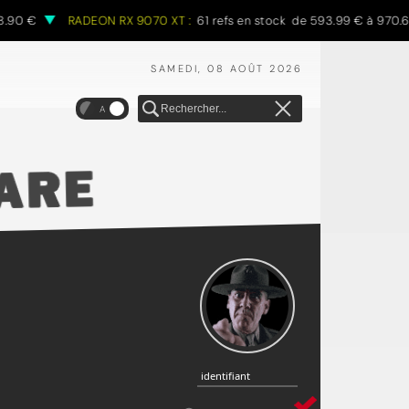
€
RADEON RX 9070 XT :
61 refs en stock de 593.99 € à 970.68 €
SAMEDI, 08 AOÛT 2026
A
identifiant
identifiant