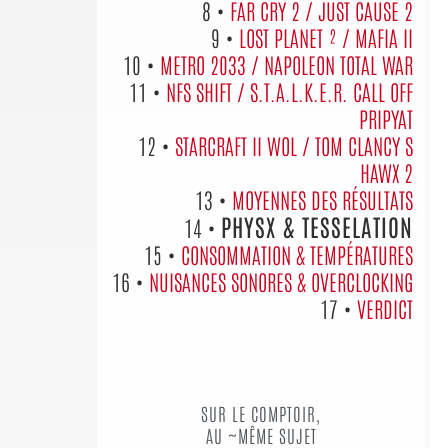
8 •
FAR CRY 2 / JUST CAUSE 2
9 •
LOST PLANET ² / MAFIA II
10 •
METRO 2033 / NAPOLEON TOTAL WAR
11 •
NFS SHIFT / S.T.A.L.K.E.R. CALL OFF
PRIPYAT
12 •
STARCRAFT II WOL / TOM CLANCY S
HAWX 2
13 •
MOYENNES DES RÉSULTATS
PHYSX & TESSELATION
14 •
15 •
CONSOMMATION & TEMPÉRATURES
16 •
NUISANCES SONORES & OVERCLOCKING
17 •
VERDICT
SUR LE COMPTOIR,
AU ~MÊME SUJET