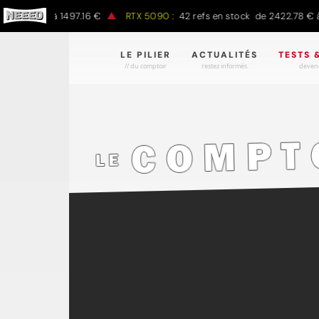
.00 € à 1497.16 €
RTX 5090 :
42 refs en stock de 2422.78 € à 430
LE PILIER
ACTUALITÉS
TESTS 
// du comptoir
restez informés.
devene