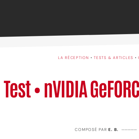
LA RÉCEPTION
•
TESTS & ARTICLES
•
Test • nVIDIA GeFOR
COMPOSÉ PAR
E. B.
—————