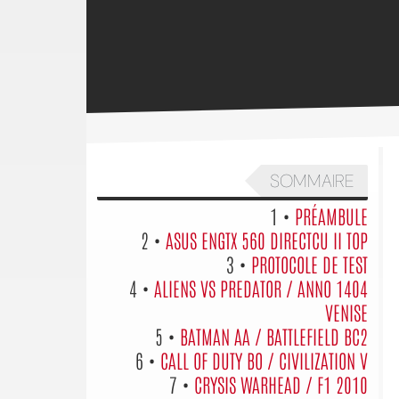
SOMMAIRE
1 •
PRÉAMBULE
2 •
ASUS ENGTX 560 DIRECTCU II TOP
3 •
PROTOCOLE DE TEST
4 •
ALIENS VS PREDATOR / ANNO 1404
VENISE
5 •
BATMAN AA / BATTLEFIELD BC2
6 •
CALL OF DUTY BO / CIVILIZATION V
7 •
CRYSIS WARHEAD / F1 2010