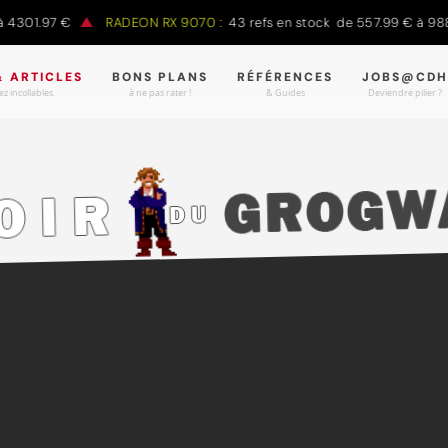
1.97 €
RADEON RX 9070 :
43 refs en stock de 557.99 € à 988.90 
& ARTICLES
BONS PLANS
RÉFÉRENCES
JOBS@CDH
z incollables.
à ne pas rater !
& Guides
Deviendre pilier ?