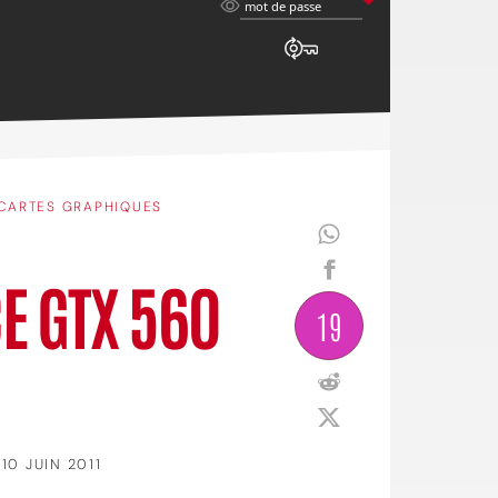
mot
mot de passe
de
passe
CARTES GRAPHIQUES
CE GTX 560
19
10 JUIN 2011