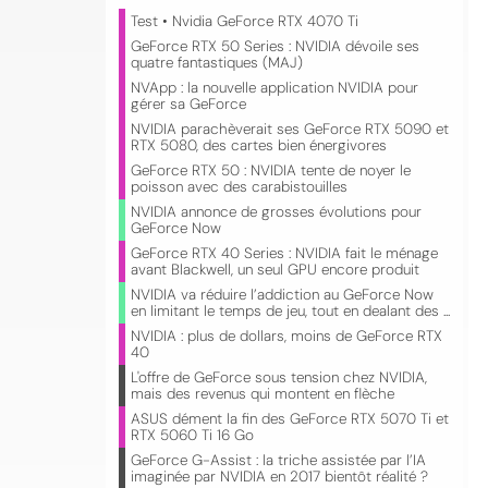
Test • Nvidia GeForce RTX 4070 Ti
GeForce RTX 50 Series : NVIDIA dévoile ses
quatre fantastiques (MAJ)
NVApp : la nouvelle application NVIDIA pour
gérer sa GeForce
NVIDIA parachèverait ses GeForce RTX 5090 et
RTX 5080, des cartes bien énergivores
GeForce RTX 50 : NVIDIA tente de noyer le
poisson avec des carabistouilles
NVIDIA annonce de grosses évolutions pour
GeForce Now
GeForce RTX 40 Series : NVIDIA fait le ménage
avant Blackwell, un seul GPU encore produit
NVIDIA va réduire l’addiction au GeForce Now
en limitant le temps de jeu, tout en dealant des ...
NVIDIA : plus de dollars, moins de GeForce RTX
40
L'offre de GeForce sous tension chez NVIDIA,
mais des revenus qui montent en flèche
ASUS dément la fin des GeForce RTX 5070 Ti et
RTX 5060 Ti 16 Go
GeForce G-Assist : la triche assistée par l’IA
imaginée par NVIDIA en 2017 bientôt réalité ?