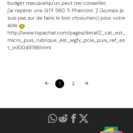
budget max,quelqu'un peut me conseiller,
j'ai repérer une GTX 560 Ti Phantom, 2 Go,mais je
suis pas sur de faire le bon choix,merci pour votre
aide
http://www.topachat.com/pages/detail2_cat_est_
micro_puis_rubrique_est_wgfx_pcie_puis_ref_es
t_in10049789.html
←
→
1
2