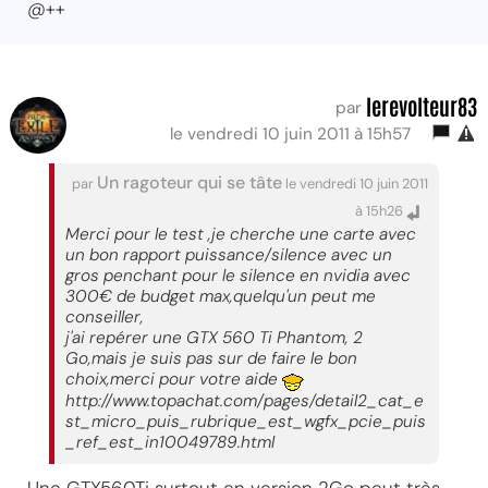
@++
lerevolteur83
par
le vendredi 10 juin 2011 à 15h57
Un ragoteur qui se tâte
par
le vendredi 10 juin 2011
à 15h26
Merci pour le test ,je cherche une carte avec
un bon rapport puissance/silence avec un
gros penchant pour le silence en nvidia avec
300€ de budget max,quelqu'un peut me
conseiller,
j'ai repérer une GTX 560 Ti Phantom, 2
Go,mais je suis pas sur de faire le bon
choix,merci pour votre aide
http://www.topachat.com/pages/detail2_cat_e
st_micro_puis_rubrique_est_wgfx_pcie_puis
_ref_est_in10049789.html