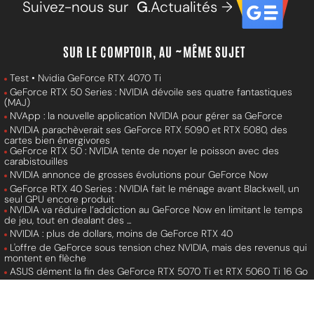
Suivez-nous sur
G
.Actualités →
SUR LE COMPTOIR, AU ~MÊME SUJET
Test • Nvidia GeForce RTX 4070 Ti
GeForce RTX 50 Series : NVIDIA dévoile ses quatre fantastiques
(MAJ)
NVApp : la nouvelle application NVIDIA pour gérer sa GeForce
NVIDIA parachèverait ses GeForce RTX 5090 et RTX 5080, des
cartes bien énergivores
GeForce RTX 50 : NVIDIA tente de noyer le poisson avec des
carabistouilles
NVIDIA annonce de grosses évolutions pour GeForce Now
GeForce RTX 40 Series : NVIDIA fait le ménage avant Blackwell, un
seul GPU encore produit
NVIDIA va réduire l’addiction au GeForce Now en limitant le temps
de jeu, tout en dealant des ...
NVIDIA : plus de dollars, moins de GeForce RTX 40
L'offre de GeForce sous tension chez NVIDIA, mais des revenus qui
montent en flèche
ASUS dément la fin des GeForce RTX 5070 Ti et RTX 5060 Ti 16 Go
GeForce G-Assist : la triche assistée par l’IA imaginée par NVIDIA
en 2017 bientôt réalité ?